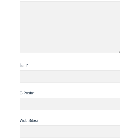
İsim*
E-Posta*
Web Sitesi