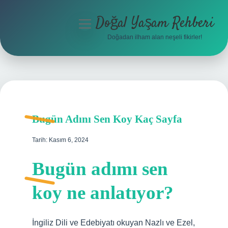
Doğal Yaşam Rehberi
menüyü
aç
Doğadan ilham alan neşeli fikirler!
Anasayfa
Gizlilik Politikası
Yasal Uyarı
Bugün Adını Sen Koy Kaç Sayfa
Hakkımızda
Tarih: Kasım 6, 2024
Bugün adımı sen
koy ne anlatıyor?
İngiliz Dili ve Edebiyatı okuyan Nazlı ve Ezel,