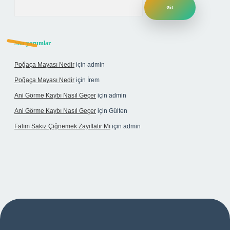
Son yorumlar
Poğaça Mayası Nedir
için
admin
Poğaça Mayası Nedir
için
İrem
Ani Görme Kaybı Nasıl Geçer
için
admin
Ani Görme Kaybı Nasıl Geçer
için
Gülten
Falım Sakız Çiğnemek Zayıflatır Mı
için
admin
exper