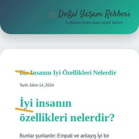
Doğal Yaşam Rehberi
menüyü
aç
Doğadan ilham alan neşeli fikirler!
Anasayfa
Gizlilik Politikası
Yasal Uyarı
Bir Insanın Iyi Özellikleri Nelerdir
Hakkımızda
Tarih: Ekim 14, 2024
İyi insanın
özellikleri nelerdir?
Bunlar şunlardır: Empati ve anlayış İyi bir