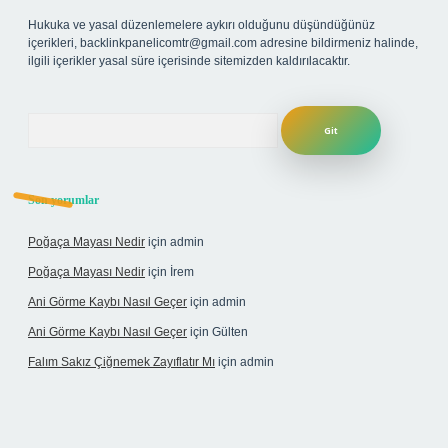
Hukuka ve yasal düzenlemelere aykırı olduğunu düşündüğünüz
içerikleri,
backlinkpanelicomtr@gmail.com
adresine bildirmeniz halinde,
ilgili içerikler yasal süre içerisinde sitemizden kaldırılacaktır.
Arama
Son yorumlar
Poğaça Mayası Nedir
için
admin
Poğaça Mayası Nedir
için
İrem
Ani Görme Kaybı Nasıl Geçer
için
admin
Ani Görme Kaybı Nasıl Geçer
için
Gülten
Falım Sakız Çiğnemek Zayıflatır Mı
için
admin