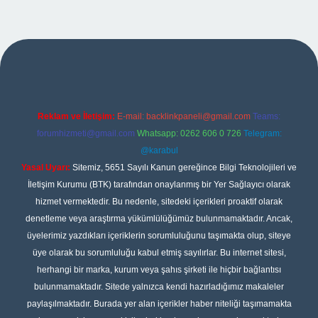
r
Reklam ve İletişim:
E-mail:
backlinkpaneli@gmail.com
Teams:
forumhizmeti@gmail.com
Whatsapp: 0262 606 0 726
Telegram:
@karabul
Yasal Uyarı:
Sitemiz, 5651 Sayılı Kanun gereğince Bilgi Teknolojileri ve
İletişim Kurumu (BTK) tarafından onaylanmış bir Yer Sağlayıcı olarak
hizmet vermektedir. Bu nedenle, sitedeki içerikleri proaktif olarak
denetleme veya araştırma yükümlülüğümüz bulunmamaktadır. Ancak,
üyelerimiz yazdıkları içeriklerin sorumluluğunu taşımakta olup, siteye
üye olarak bu sorumluluğu kabul etmiş sayılırlar. Bu internet sitesi,
herhangi bir marka, kurum veya şahıs şirketi ile hiçbir bağlantısı
bulunmamaktadır. Sitede yalnızca kendi hazırladığımız makaleler
paylaşılmaktadır. Burada yer alan içerikler haber niteliği taşımamakta