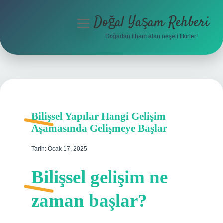
Doğal Yaşam Rehberi
menüyü
aç
Doğadan ilham alan neşeli fikirler!
Anasayfa
Gizlilik Politikası
Yasal Uyarı
Bilişsel Yapılar Hangi Gelişim
Hakkımızda
Aşamasında Gelişmeye Başlar
Tarih: Ocak 17, 2025
Bilişsel gelişim ne
zaman başlar?