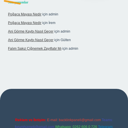
Son yorumlar
Poğaça Mayası Nedir
için
admin
Poğaça Mayası Nedir
için
İrem
Ani Görme Kaybı Nasıl Geçer
için
admin
Ani Görme Kaybı Nasıl Geçer
için
Gülten
Falım Sakız Çiğnemek Zayıflatır Mı
için
admin
exper
Reklam ve İletişim:
E-mail:
backlinkpaneli@gmail.com
Teams:
forumhizmeti@gmail.com
Whatsapp: 0262 606 0 726
Telegram: