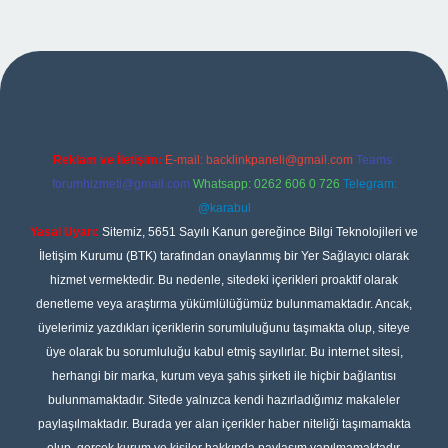
r
Reklam ve İletişim:
E-mail:
backlinkpaneli@gmail.com
Teams:
forumhizmeti@gmail.com
Whatsapp: 0262 606 0 726
Telegram:
@karabul
Yasal Uyarı:
Sitemiz, 5651 Sayılı Kanun gereğince Bilgi Teknolojileri ve
İletişim Kurumu (BTK) tarafından onaylanmış bir Yer Sağlayıcı olarak
hizmet vermektedir. Bu nedenle, sitedeki içerikleri proaktif olarak
denetleme veya araştırma yükümlülüğümüz bulunmamaktadır. Ancak,
üyelerimiz yazdıkları içeriklerin sorumluluğunu taşımakta olup, siteye
üye olarak bu sorumluluğu kabul etmiş sayılırlar. Bu internet sitesi,
herhangi bir marka, kurum veya şahıs şirketi ile hiçbir bağlantısı
bulunmamaktadır. Sitede yalnızca kendi hazırladığımız makaleler
paylaşılmaktadır. Burada yer alan içerikler haber niteliği taşımamakta