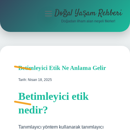
Doğal Yaşam Rehberi
menüyü
aç
Doğadan ilham alan neşeli fikirler!
Anasayfa
Gizlilik Politikası
Yasal Uyarı
Betimleyici Etik Ne Anlama Gelir
Hakkımızda
Tarih: Nisan 18, 2025
Betimleyici etik
nedir?
Tanımlayıcı yöntem kullanarak tanımlayıcı