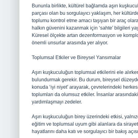
Bununla birlikte, kültürel bağlamda aşırı kuşkuc
parçası olan bu sorgulayıcı yaklaşım, her kültürde
toplumu kontrol etme amacı taşıyan bir araç olarak
halkın güvenini kazanmak için ‘sahte’ bilgileri yay
Küresel ölçekte artan dezenformasyon ve komplo 
önemli unsurlar arasında yer alıyor.
Toplumsal Etkiler ve Bireysel Yansımalar
Aşırı kuşkuculuğun toplumsal etkilerini ele alırke
bulundurmak gerekir. Bu durum, bireysel düzeyde 
konuda ‘iyi niyet’ arayarak, çevrelerindeki herkes
toplumları da olumsuz etkiler. İnsanlar arasında
yardımlaşmayı zedeler.
Aşırı kuşkuculuğun birey üzerindeki etkisi, yalnızc
eğitim ve toplumsal uyum gibi alanlara da sirayet 
hayatlarını daha katı ve sorgulayıcı bir bakış açı