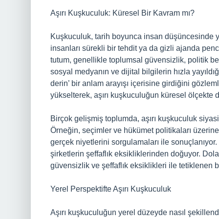
Aşırı Kuşkuculuk: Küresel Bir Kavram mı?
Kuşkuculuk, tarih boyunca insan düşüncesinde yer
insanları sürekli bir tehdit ya da gizli ajanda pe
tutum, genellikle toplumsal güvensizlik, politik beli
sosyal medyanın ve dijital bilgilerin hızla yayıl
derin’ bir anlam arayışı içerisine girdiğini gözlem
yükselterek, aşırı kuşkuculuğun küresel ölçekte d
Birçok gelişmiş toplumda, aşırı kuşkuculuk siyas
Örneğin, seçimler ve hükümet politikaları üzerine
gerçek niyetlerini sorgulamaları ile sonuçlanıyor
şirketlerin şeffaflık eksikliklerinden doğuyor. Do
güvensizlik ve şeffaflık eksiklikleri ile tetiklenen
Yerel Perspektifte Aşırı Kuşkuculuk
Aşırı kuşkuculuğun yerel düzeyde nasıl şekillendiğ