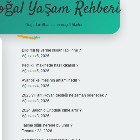
oğal Yaşam Rehberi
Doğadan ilham alan neşeli fikirler!
Sidebar
Son Yazılar
betexper
Bilgi fişi fiş yerine kullanılabilir mi ?
Ağustos 6, 2026
Kedi kılı makinede nasıl çıkarılır ?
Ağustos 5, 2026
Avanos kelimesinin anlamı nedir ?
Ağustos 4, 2026
2025 yılı arılı kovan desteği ne zaman ödenecek ?
Ağustos 3, 2026
2024 Ballon d’Or ödülü kime aittir ?
Ağustos 3, 2026
Tajima sığırı nerede bulunur ?
Temmuz 28, 2026