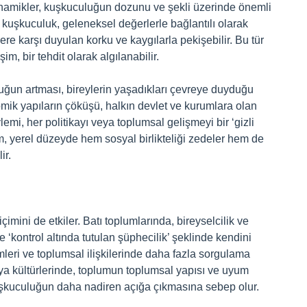
 dinamikler, kuşkuculuğun dozunu ve şekli üzerinde önemli
rı kuşkuculuk, geleneksel değerlerle bağlantılı olarak
ere karşı duyulan korku ve kaygılarla pekişebilir. Bu tür
m, bir tehdit olarak algılanabilir.
uğun artması, bireylerin yaşadıkları çevreye duyduğu
nomik yapıların çöküşü, halkın devlet ve kurumlara olan
lemi, her politikayı veya toplumsal gelişmeyi bir ‘gizli
m, yerel düzeyde hem sosyal birlikteliği zedeler hem de
ir.
içimini de etkiler. Batı toplumlarında, bireyselcilik ve
‘kontrol altında tutulan şüphecilik’ şeklinde kendini
imleri ve toplumsal ilişkilerinde daha fazla sorgulama
sya kültürlerinde, toplumun toplumsal yapısı ve uyum
kuşkuculuğun daha nadiren açığa çıkmasına sebep olur.