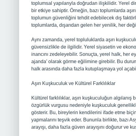
toplumsal yapılarıyla doğrudan ilişkilidir. Yerel
bir etkiye sahiptir. Örneğin, bazı toplumlarda aşı
toplumun güvenliğini tehdit edebilecek dış faktörl
toplumlarda, dışarıdan gelen her yenilik, her değişi
Aynı zamanda, yerel topluluklarda aşırı kuşkucul
güvensizlikle de ilgilidir. Yerel siyasetin ve eko
inancını zedeleyebilir. Sonuçta, yerel halk, her ey
ajanda’ olarak görme eğilimine girebilir. Bu duru
halk arasında daha fazla kutuplaşmaya yol açabil
Aşırı Kuşkuculuk ve Kültürel Farklılıklar
Kültürel farklılıklar, aşırı kuşkuculuğun algılanış b
özgürlük vurgusu nedeniyle kuşkuculuk genellikle 
gösterir. Bu, bireylerin kendilerini ifade etme biç
yapmalarını teşvik eder. Bununla birlikte, bazı A
arayışı, daha fazla güven arayışını doğurur ve 