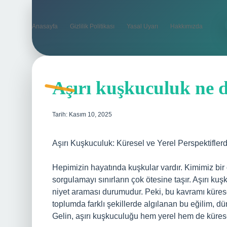
Anasayfa
Gizlilik Politikası
Yasal Uyarı
Hakkımızda
Aşırı kuşkuculuk ne 
Tarih: Kasım 10, 2025
Aşırı Kuşkuculuk: Küresel ve Yerel Perspektiflerd
Hepimizin hayatında kuşkular vardır. Kimimiz bir
sorgulamayı sınırların çok ötesine taşır. Aşırı kuş
niyet araması durumudur. Peki, bu kavramı kürese
toplumda farklı şekillerde algılanan bu eğilim, dü
Gelin, aşırı kuşkuculuğu hem yerel hem de küresel