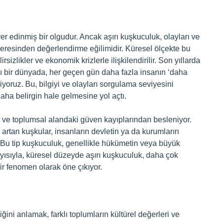
 edinmiş bir olgudur. Ancak aşırı kuşkuculuk, olayları ve
nceresinden değerlendirme eğilimidir. Küresel ölçekte bu
rsizlikler ve ekonomik krizlerle ilişkilendirilir. Son yıllarda
dığı bir dünyada, her geçen gün daha fazla insanın ‘daha
liyoruz. Bu, bilgiyi ve olayları sorgulama seviyesini
aha belirgin hale gelmesine yol açtı.
i ve toplumsal alandaki güven kayıplarından besleniyor.
 artan kuşkular, insanların devletin ya da kurumların
. Bu tip kuşkuculuk, genellikle hükümetin veya büyük
layısıyla, küresel düzeyde aşırı kuşkuculuk, daha çok
 bir fenomen olarak öne çıkıyor.
ini anlamak, farklı toplumların kültürel değerleri ve