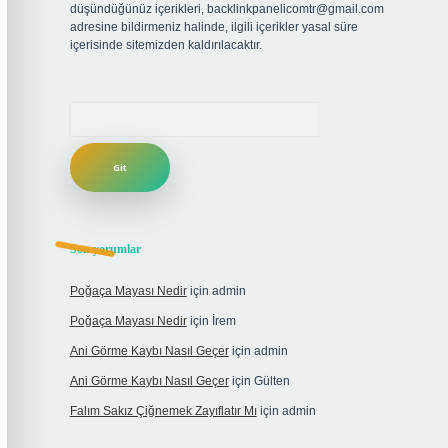
düşündüğünüz içerikleri,
backlinkpanelicomtr@gmail.com
adresine bildirmeniz halinde, ilgili içerikler yasal süre
içerisinde sitemizden kaldırılacaktır.
Arama
Son yorumlar
Poğaça Mayası Nedir
için
admin
Poğaça Mayası Nedir
için
İrem
Ani Görme Kaybı Nasıl Geçer
için
admin
Ani Görme Kaybı Nasıl Geçer
için
Gülten
Falım Sakız Çiğnemek Zayıflatır Mı
için
admin