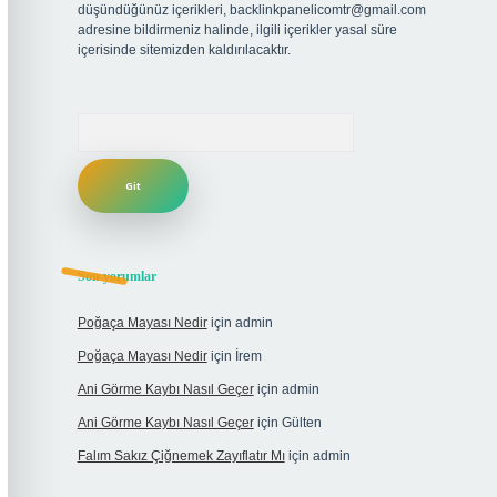
düşündüğünüz içerikleri,
backlinkpanelicomtr@gmail.com
adresine bildirmeniz halinde, ilgili içerikler yasal süre
içerisinde sitemizden kaldırılacaktır.
Arama
Son yorumlar
Poğaça Mayası Nedir
için
admin
Poğaça Mayası Nedir
için
İrem
Ani Görme Kaybı Nasıl Geçer
için
admin
Ani Görme Kaybı Nasıl Geçer
için
Gülten
Falım Sakız Çiğnemek Zayıflatır Mı
için
admin