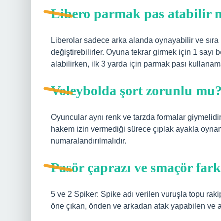
Libero parmak pas atabilir 
Liberolar sadece arka alanda oynayabilir ve sıra k
değiştirebilirler. Oyuna tekrar girmek için 1 sayı
alabilirken, ilk 3 yarda için parmak pası kullan
Voleybolda şort zorunlu mu
Oyuncular aynı renk ve tarzda formalar giymelidir.
hakem izin vermediği sürece çıplak ayakla oynamal
numaralandırılmalıdır.
Pasör çaprazı ve smaçör far
5 ve 2 Spiker: Spike adı verilen vuruşla topu rak
öne çıkan, önden ve arkadan atak yapabilen ve