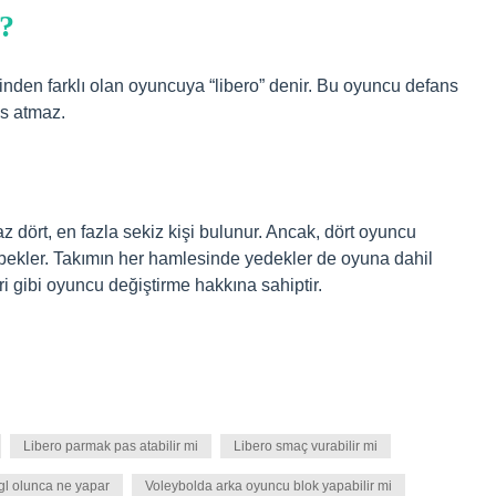
z?
inden farklı olan oyuncuya “libero” denir. Bu oyuncu defans
s atmaz.
z dört, en fazla sekiz kişi bulunur. Ancak, dört oyuncu
bekler. Takımın her hamlesinde yedekler de oyuna dahil
eri gibi oyuncu değiştirme hakkına sahiptir.
Libero parmak pas atabilir mi
Libero smaç vurabilir mi
gl olunca ne yapar
Voleybolda arka oyuncu blok yapabilir mi