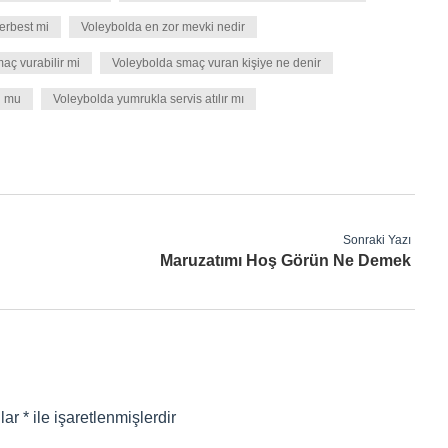
erbest mi
Voleybolda en zor mevki nedir
aç vurabilir mi
Voleybolda smaç vuran kişiye ne denir
u mu
Voleybolda yumrukla servis atılır mı
Sonraki Yazı
Maruzatımı Hoş Görün Ne Demek
nlar
*
ile işaretlenmişlerdir