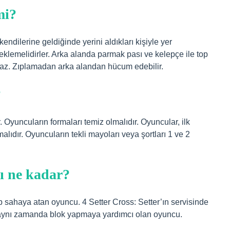
mi?
endilerine geldiğinde yerini aldıkları kişiyle yer
 beklemelidirler. Arka alanda parmak pası ve kelepçe ile top
amaz. Zıplamadan arka alandan hücum edebilir.
?
 Oyuncuların formaları temiz olmalıdır. Oyuncular, ilk
ıdır. Oyuncuların tekli mayoları veya şortları 1 ve 2
kı ne kadar?
ip sahaya atan oyuncu. 4 Setter Cross: Setter’ın servisinde
 aynı zamanda blok yapmaya yardımcı olan oyuncu.