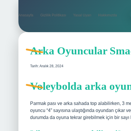
Anasayfa
Gizlilik Politikası
Yasal Uyarı
Hakkımızda
Arka Oyuncular Smaç
Tarih: Aralık 28, 2024
Voleybolda arka oyu
Parmak pası ve arka sahada top alabilirken, 3 me
oyuncu “4” sayısına ulaştığında oyundan çıkar vey
durumda da oyuna tekrar girebilmek için bir sayı