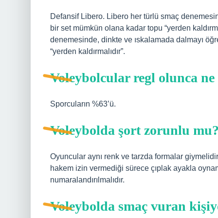
Defansif Libero. Libero her türlü smaç denemesin
bir set mümkün olana kadar topu “yerden kaldırma
denemesinde, dinkte ve ıskalamada dalmayı öğren
“yerden kaldırmalıdır”.
Voleybolcular regl olunca ne
Sporcuların %63’ü.
Voleybolda şort zorunlu mu
Oyuncular aynı renk ve tarzda formalar giymelidir.
hakem izin vermediği sürece çıplak ayakla oynamal
numaralandırılmalıdır.
Voleybolda smaç vuran kişiy