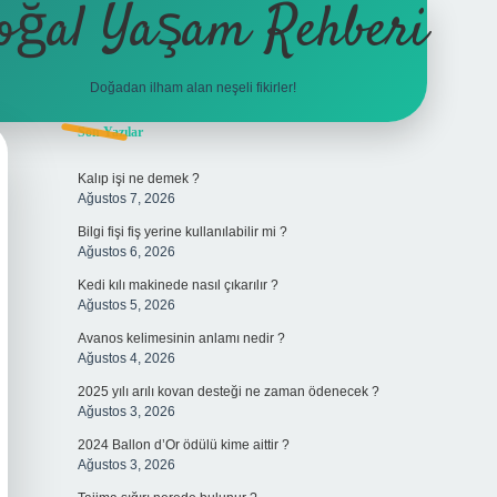
oğal Yaşam Rehberi
Doğadan ilham alan neşeli fikirler!
Sidebar
Son Yazılar
betexper
Kalıp işi ne demek ?
Ağustos 7, 2026
Bilgi fişi fiş yerine kullanılabilir mi ?
Ağustos 6, 2026
Kedi kılı makinede nasıl çıkarılır ?
Ağustos 5, 2026
Avanos kelimesinin anlamı nedir ?
Ağustos 4, 2026
2025 yılı arılı kovan desteği ne zaman ödenecek ?
Ağustos 3, 2026
2024 Ballon d’Or ödülü kime aittir ?
Ağustos 3, 2026