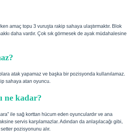
rken amaç topu 3 vuruşta rakip sahaya ulaştırmaktır. Blok
hakkı daha vardır. Çok sık görmesek de ayak müdahalesine
maz?
toplara atak yapamaz ve başka bir pozisyonda kullanılamaz.
kip sahaya atan oyuncu.
kı ne kadar?
umara” ile sağ korttan hücum eden oyunculardır ve ana
aksine servis karşılamazlar. Adından da anlaşılacağı gibi,
setter pozisyonunu alır.