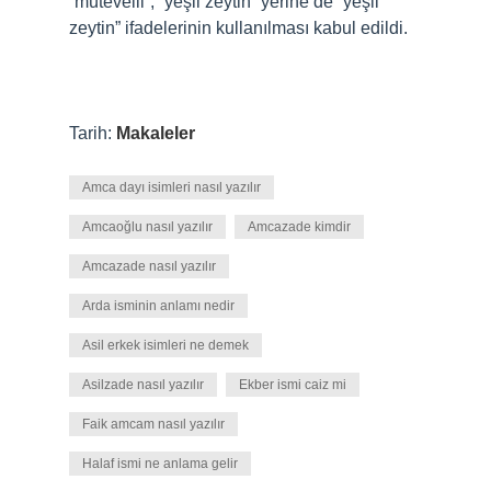
“mütevelli”, “yeşil zeytin” yerine de “yeşil
zeytin” ifadelerinin kullanılması kabul edildi.
Tarih:
Makaleler
Amca dayı isimleri nasıl yazılır
Amcaoğlu nasıl yazılır
Amcazade kimdir
Amcazade nasıl yazılır
Arda isminin anlamı nedir
Asil erkek isimleri ne demek
Asilzade nasıl yazılır
Ekber ismi caiz mi
Faik amcam nasıl yazılır
Halaf ismi ne anlama gelir