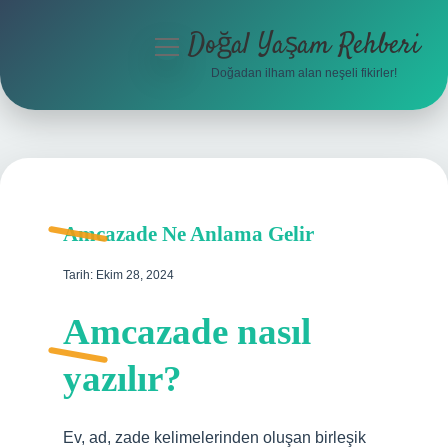
Doğal Yaşam Rehberi
menüyü
aç
Doğadan ilham alan neşeli fikirler!
Anasayfa
Gizlilik Politikası
Yasal Uyarı
Amcazade Ne Anlama Gelir
Hakkımızda
Tarih: Ekim 28, 2024
Amcazade nasıl
yazılır?
Ev, ad, zade kelimelerinden oluşan birleşik