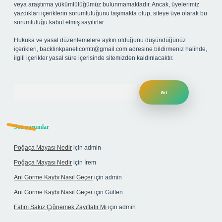
veya araştırma yükümlülüğümüz bulunmamaktadır. Ancak, üyelerimiz
yazdıkları içeriklerin sorumluluğunu taşımakta olup, siteye üye olarak bu
sorumluluğu kabul etmiş sayılırlar.
Hukuka ve yasal düzenlemelere aykırı olduğunu düşündüğünüz
içerikleri,
backlinkpanelicomtr@gmail.com
adresine bildirmeniz halinde,
ilgili içerikler yasal süre içerisinde sitemizden kaldırılacaktır.
Arama
Son yorumlar
Poğaça Mayası Nedir
için
admin
Poğaça Mayası Nedir
için
İrem
Ani Görme Kaybı Nasıl Geçer
için
admin
Ani Görme Kaybı Nasıl Geçer
için
Gülten
Falım Sakız Çiğnemek Zayıflatır Mı
için
admin