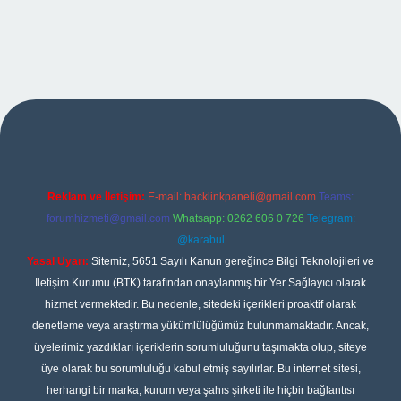
r
Reklam ve İletişim:
E-mail:
backlinkpaneli@gmail.com
Teams:
forumhizmeti@gmail.com
Whatsapp: 0262 606 0 726
Telegram:
@karabul
Yasal Uyarı:
Sitemiz, 5651 Sayılı Kanun gereğince Bilgi Teknolojileri ve
İletişim Kurumu (BTK) tarafından onaylanmış bir Yer Sağlayıcı olarak
hizmet vermektedir. Bu nedenle, sitedeki içerikleri proaktif olarak
denetleme veya araştırma yükümlülüğümüz bulunmamaktadır. Ancak,
üyelerimiz yazdıkları içeriklerin sorumluluğunu taşımakta olup, siteye
üye olarak bu sorumluluğu kabul etmiş sayılırlar. Bu internet sitesi,
herhangi bir marka, kurum veya şahıs şirketi ile hiçbir bağlantısı