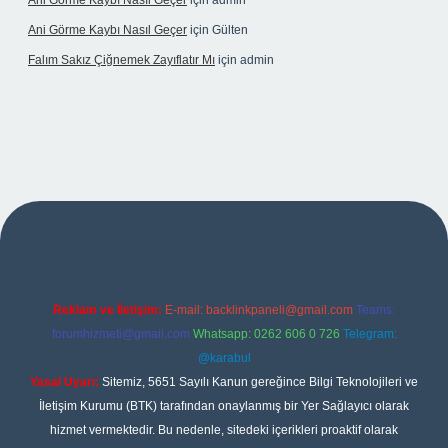
Ani Görme Kaybı Nasıl Geçer
için
admin
Ani Görme Kaybı Nasıl Geçer
için
Gülten
Falım Sakız Çiğnemek Zayıflatır Mı
için
admin
betexper
Reklam ve İletişim:
E-mail:
backlinkpaneli@gmail.com
Teams:
forumhizmeti@gmail.com
Whatsapp: 0262 606 0 726
Telegram:
@karabul
Yasal Uyarı:
Sitemiz, 5651 Sayılı Kanun gereğince Bilgi Teknolojileri ve
İletişim Kurumu (BTK) tarafından onaylanmış bir Yer Sağlayıcı olarak
hizmet vermektedir. Bu nedenle, sitedeki içerikleri proaktif olarak