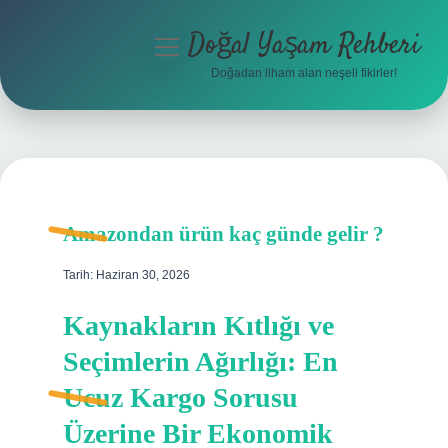
Doğal Yaşam Rehberi
menüyü
aç
Doğadan ilham alan neşeli fikirler!
Anasayfa
Gizlilik Politikası
Yasal Uyarı
Amazondan ürün kaç günde gelir ?
Hakkımızda
Tarih: Haziran 30, 2026
Kaynakların Kıtlığı ve
Seçimlerin Ağırlığı: En
Ucuz Kargo Sorusu
Üzerine Bir Ekonomik