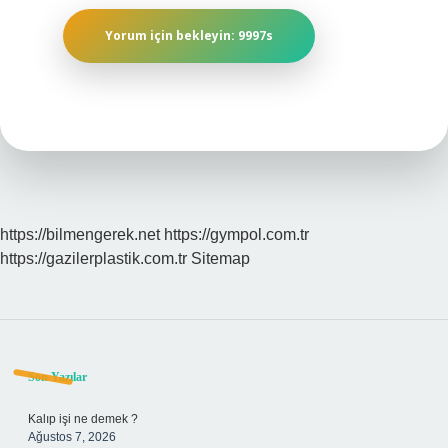
https://bilmengerek.net
https://gympol.com.tr
https://gazilerplastik.com.tr
Sitemap
Sidebar
Son Yazılar
Kalıp işi ne demek ?
Ağustos 7, 2026