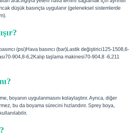
rı aracılığıyla yeterli hava temini sağlamak için ayrıntılı
ancak düşük basınçta uygulanır (geleneksel sistemlerde
m).
ışır?
asıncı (psi)Hava basıncı (bar)Lastik değiştirici125-1508,6-
sı70-904,8-6,2Kalıp taşlama makinesi70-904,8 -6,211
mı?
eme, boyanın uygulanmasını kolaylaştırır. Ayrıca, diğer
irmez, bu da boyama sürecini hızlandırır. Sprey boya,
llanılabilir.
r?