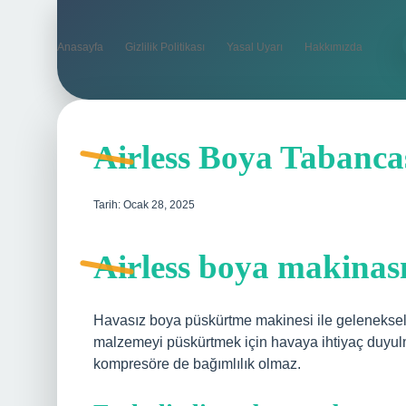
Anasayfa
Gizlilik Politikası
Yasal Uyarı
Hakkımızda
Airless Boya Tabanca
Tarih: Ocak 28, 2025
Airless boya makinası
Havasız boya püskürtme makinesi ile geleneksel
malzemeyi püskürtmek için havaya ihtiyaç duyulm
kompresöre de bağımlılık olmaz.