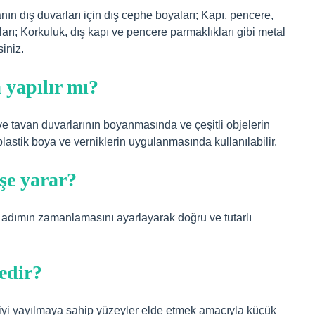
anın dış duvarları için dış cephe boyaları; Kapı, pencere,
rı; Korkuluk, dış kapı ve pencere parmaklıkları gibi metal
siniz.
 yapılır mı?
ve tavan duvarlarının boyanmasında ve çeşitli objelerin
astik boya ve verniklerin uygulanmasında kullanılabilir.
şe yarar?
 adımın zamanlamasını ayarlayarak doğru ve tutarlı
edir?
 iyi yayılmaya sahip yüzeyler elde etmek amacıyla küçük