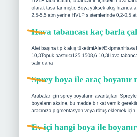
HVLP tabancaları, tabancanın içindeki hava kanalla
olarak tasarlanmıştır. Boya yüksek akış hızında 
2,5-5,5 atm yerine HVLP sistemlerinde 0,2-0,5 at
Hava tabancası kaç barla çal
Alet başına tipik akış tüketimiAlet/EkipmanHava b
10,3Topuk bastırıcı125-1508,6-10,3Hava tabanca
satır daha
Sprey boya ile araç boyanır 
Arabalar için sprey boyaların avantajları: Spreyl
boyaların aksine, bu madde bir kat vernik gerekt
aracınıza pigmentasyon veya rötuş eklemek için ku
Ev içi hangi boya ile boyanı