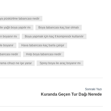
ya püskürtme tabancası nedir
le yağlı boya yapılır mı
Boya tabancası kaç bar olmalı
n boyanır mı
Boya yapmak için kaç lt kompresör kullanılır
ile boyanır
Hava tabancası kaç barla çalışır
bancası nedir
Hvlp boya tabancası nedir
ama cihazı ne işe yarar
Sprey boya ile araç boyanır mı
Sonraki Yazı
Kuranda Geçen Tur Dağı Nerede