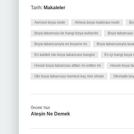
Tarih:
Makaleler
Aerosol boya nedir
Airless boya makinası nedir
Bo
Boya tabancası ile hangi boya kullanılır
Boya tabancası i
Boya tabancasıyla ev boyanır mı
Boya tabancasıyla tava
En kaliteli oto boya tabancası hangisi
Ev içi hangi boya 
Havalı boya tabancası alttan mı üstten mi
Havalı boya ta
Oto boya tabancası memesi kaç mm olmalı
Otomatik boy
Önceki Yazı
Ateşin Ne Demek