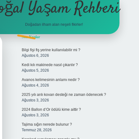
oğal Yaşam Rehberi
Doğadan ilham alan neşeli fikirler!
Sidebar
Son Yazılar
betexper
Bilgi fişi fiş yerine kullanılabilir mi ?
Ağustos 6, 2026
Kedi kılı makinede nasıl çıkarılır ?
Ağustos 5, 2026
Avanos kelimesinin anlamı nedir ?
Ağustos 4, 2026
2025 yılı arılı kovan desteği ne zaman ödenecek ?
Ağustos 3, 2026
2024 Ballon d’Or ödülü kime aittir ?
Ağustos 3, 2026
Tajima sığırı nerede bulunur ?
Temmuz 28, 2026