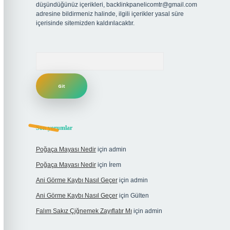
düşündüğünüz içerikleri,
backlinkpanelicomtr@gmail.com
adresine bildirmeniz halinde, ilgili içerikler yasal süre
içerisinde sitemizden kaldırılacaktır.
Arama
Son yorumlar
Poğaça Mayası Nedir
için
admin
Poğaça Mayası Nedir
için
İrem
Ani Görme Kaybı Nasıl Geçer
için
admin
Ani Görme Kaybı Nasıl Geçer
için
Gülten
Falım Sakız Çiğnemek Zayıflatır Mı
için
admin