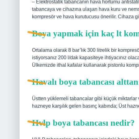
– Elektrostatik tabancanın hava hortumu antistati
tabancaya ve cihazına ulaşan hava kuru ve nemsi
kompresör ve hava kurutucusu önerilir. Cihaza gir
Boya yapmak için kaç lt kom
Ortalama olarak 8 bar’lık 300 litrelik bir kompres
istiyorsanız 200 l/dak kapasiteye ihtiyacınız olacak
Ülkemizde ithal kafalar kullanarak pistonlu kompre
Havalı boya tabancası alttan
Üstten yüklemeli tabancalar gibi küçük miktarlar 
hazneye karşılık gelen basınç kabında; Üst hazned
Hvlp boya tabancası nedir?