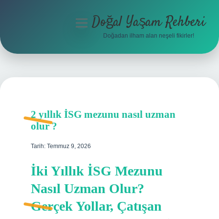
Doğal Yaşam Rehberi
menüyü
aç
Doğadan ilham alan neşeli fikirler!
Anasayfa
Gizlilik Politikası
Yasal Uyarı
2 yıllık İSG mezunu nasıl uzman
Hakkımızda
olur ?
Tarih: Temmuz 9, 2026
İki Yıllık İSG Mezunu
Nasıl Uzman Olur?
Gerçek Yollar, Çatışan