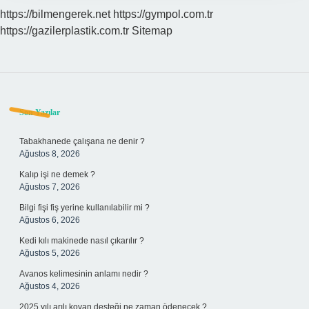
https://bilmengerek.net
https://gympol.com.tr
https://gazilerplastik.com.tr
Sitemap
Sidebar
Son Yazılar
Tabakhanede çalışana ne denir ?
Ağustos 8, 2026
Kalıp işi ne demek ?
Ağustos 7, 2026
Bilgi fişi fiş yerine kullanılabilir mi ?
Ağustos 6, 2026
Kedi kılı makinede nasıl çıkarılır ?
Ağustos 5, 2026
Avanos kelimesinin anlamı nedir ?
Ağustos 4, 2026
2025 yılı arılı kovan desteği ne zaman ödenecek ?