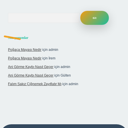
Arama
Son yorumlar
Poğaça Mayası Nedir
için
admin
Poğaça Mayası Nedir
için
İrem
Ani Görme Kaybı Nasıl Geçer
için
admin
Ani Görme Kaybı Nasıl Geçer
için
Gülten
Falım Sakız Çiğnemek Zayıflatır Mı
için
admin
r