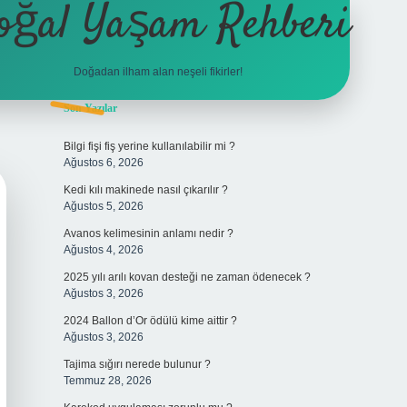
oğal Yaşam Rehberi
Doğadan ilham alan neşeli fikirler!
Sidebar
Son Yazılar
betexper
Bilgi fişi fiş yerine kullanılabilir mi ?
Ağustos 6, 2026
Kedi kılı makinede nasıl çıkarılır ?
Ağustos 5, 2026
Avanos kelimesinin anlamı nedir ?
Ağustos 4, 2026
2025 yılı arılı kovan desteği ne zaman ödenecek ?
Ağustos 3, 2026
2024 Ballon d’Or ödülü kime aittir ?
Ağustos 3, 2026
Tajima sığırı nerede bulunur ?
Temmuz 28, 2026