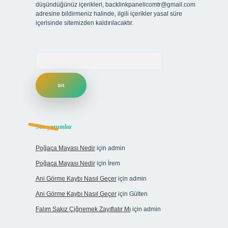
düşündüğünüz içerikleri,
backlinkpanelicomtr@gmail.com
adresine bildirmeniz halinde, ilgili içerikler yasal süre
içerisinde sitemizden kaldırılacaktır.
Arama
Son yorumlar
Poğaça Mayası Nedir
için
admin
Poğaça Mayası Nedir
için
İrem
Ani Görme Kaybı Nasıl Geçer
için
admin
Ani Görme Kaybı Nasıl Geçer
için
Gülten
Falım Sakız Çiğnemek Zayıflatır Mı
için
admin