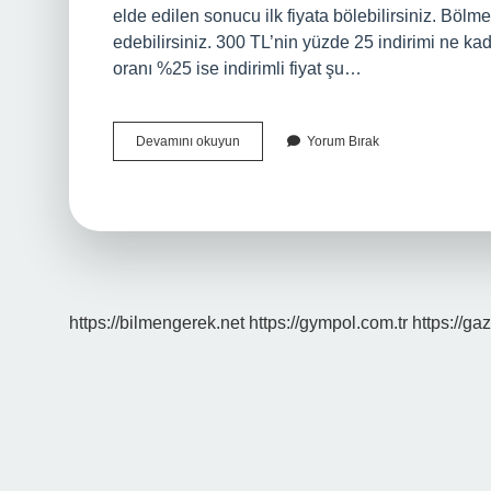
elde edilen sonucu ilk fiyata bölebilirsiniz. Böl
edebilirsiniz. 300 TL’nin yüzde 25 indirimi ne ka
oranı %25 ise indirimli fiyat şu…
50
Devamını okuyun
Yorum Bırak
Indirim
Nasıl
Hesaplanır
https://bilmengerek.net
https://gympol.com.tr
https://gaz