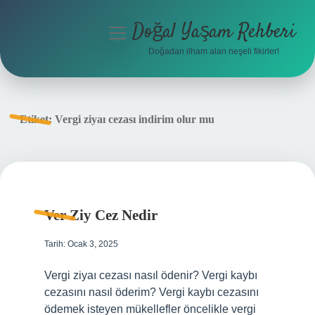
Doğal Yaşam Rehberi
menüyü
aç
Doğadan ilham alan neşeli fikirler!
Anasayfa
Gizlilik Politikası
Etiket:
Vergi ziyaı cezası indirim olur mu
Yasal Uyarı
Hakkımızda
Ver Ziy Cez Nedir
Tarih: Ocak 3, 2025
Vergi ziyaı cezası nasıl ödenir? Vergi kaybı
cezasını nasıl öderim? Vergi kaybı cezasını
ödemek isteyen mükellefler öncelikle vergi