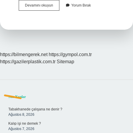
Ver
Devamını okuyun
Yorum Bırak
Ziy
Cez
Nedir
https://bilmengerek.net
https://gympol.com.tr
https://gazilerplastik.com.tr
Sitemap
Sidebar
Son Yazılar
Tabakhanede çalışana ne denir ?
Ağustos 8, 2026
Kalıp işi ne demek ?
Ağustos 7, 2026