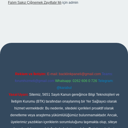
Falım Sakız Çiğnemek Zayıflatır Mı
için
admin
per
Reklam ve İletişim:
E-mail:
backlinkpaneli@gmail.com
Teams:
forumhizmeti@gmail.com
Whatsapp: 0262 606 0 726
Telegram:
@karabul
Yasal Uyarı:
Sitemiz, 5651 Sayılı Kanun gereğince Bilgi Teknolojileri ve
İletişim Kurumu (BTK) tarafından onaylanmış bir Yer Sağlayıcı olarak
hizmet vermektedir. Bu nedenle, sitedeki içerikleri proaktif olarak
denetleme veya araştırma yükümlülüğümüz bulunmamaktadır. Ancak,
üyelerimiz yazdıkları içeriklerin sorumluluğunu taşımakta olup, siteye