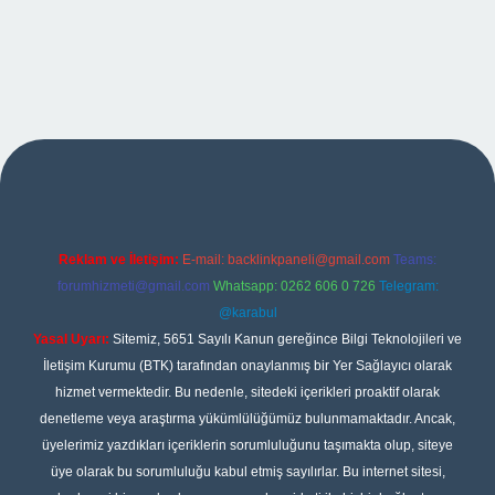
xper
Reklam ve İletişim:
E-mail:
backlinkpaneli@gmail.com
Teams:
forumhizmeti@gmail.com
Whatsapp: 0262 606 0 726
Telegram:
@karabul
Yasal Uyarı:
Sitemiz, 5651 Sayılı Kanun gereğince Bilgi Teknolojileri ve
İletişim Kurumu (BTK) tarafından onaylanmış bir Yer Sağlayıcı olarak
hizmet vermektedir. Bu nedenle, sitedeki içerikleri proaktif olarak
denetleme veya araştırma yükümlülüğümüz bulunmamaktadır. Ancak,
üyelerimiz yazdıkları içeriklerin sorumluluğunu taşımakta olup, siteye
üye olarak bu sorumluluğu kabul etmiş sayılırlar. Bu internet sitesi,