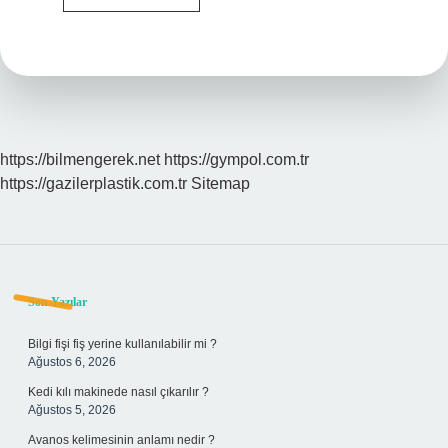
Borcu
Varken
Araba
Satılır
Mı
https://bilmengerek.net
https://gympol.com.tr
https://gazilerplastik.com.tr
Sitemap
Sidebar
Son Yazılar
Bilgi fişi fiş yerine kullanılabilir mi ?
Ağustos 6, 2026
Kedi kılı makinede nasıl çıkarılır ?
Ağustos 5, 2026
Avanos kelimesinin anlamı nedir ?