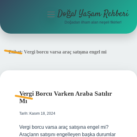
Doğal Yaşam Rehberi
menüyü
aç
Doğadan ilham alan neşeli fikirler!
Anasayfa
Gizlilik Politikası
Etiket:
Vergi borcu varsa araç satışına engel mi
Yasal Uyarı
Hakkımızda
Vergi Borcu Varken Araba Satılır
Mı
Tarih: Kasım 18, 2024
Vergi borcu varsa araç satışına engel mi?
Araçların satışını engelleyen başka durumlar