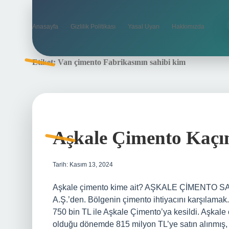
Anasayfa
Gizlilik Politikası
Yasal Uyarı
Hakkımızda
Etiket:
Van çimento Fabrikasının sahibi kim
Aşkale Çimento Kaçın
Tarih: Kasım 13, 2024
Aşkale çimento kime ait? AŞKALE ÇİMENTO SAN
A.Ş.’den. Bölgenin çimento ihtiyacını karşılamak
750 bin TL ile Aşkale Çimento’ya kesildi. Aşkale
olduğu dönemde 815 milyon TL’ye satın alınmış, 