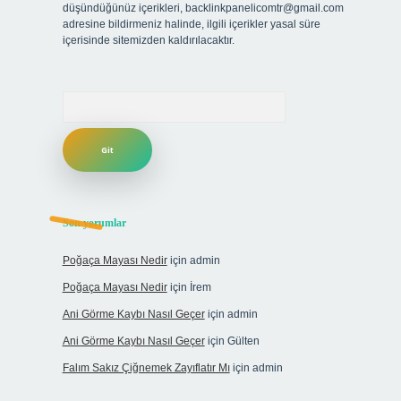
düşündüğünüz içerikleri,
backlinkpanelicomtr@gmail.com
adresine bildirmeniz halinde, ilgili içerikler yasal süre
içerisinde sitemizden kaldırılacaktır.
Arama
Son yorumlar
Poğaça Mayası Nedir
için
admin
Poğaça Mayası Nedir
için
İrem
Ani Görme Kaybı Nasıl Geçer
için
admin
Ani Görme Kaybı Nasıl Geçer
için
Gülten
Falım Sakız Çiğnemek Zayıflatır Mı
için
admin