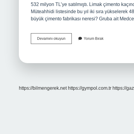
532 milyon TL’ye satılmıştı. Limak çimento kaçın
Müteahhidi listesinde bu yıl iki sıra yükselerek 
büyük çimento fabrikası neresi? Gruba ait Med
Aşkale
Devamını okuyun
Yorum Bırak
Çimento
Kaçıncı
Sırada
https://bilmengerek.net
https://gympol.com.tr
https://gaz