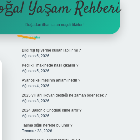
oğal Yaşam Rehberi
Doğadan ilham alan neşeli fikirler!
Sidebar
Son Yazılar
betexper
Bilgi fişi fiş yerine kullanılabilir mi ?
Ağustos 6, 2026
Kedi kılı makinede nasıl çıkarılır ?
Ağustos 5, 2026
Avanos kelimesinin anlamı nedir ?
Ağustos 4, 2026
2025 yılı arılı kovan desteği ne zaman ödenecek ?
Ağustos 3, 2026
2024 Ballon d’Or ödülü kime aittir ?
Ağustos 3, 2026
Tajima sığırı nerede bulunur ?
Temmuz 28, 2026