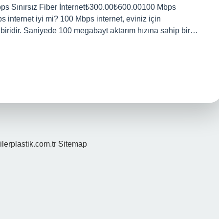
Mbps Sınırsız Fiber İnternet₺300.00₺600.00100 Mbps
internet iyi mi? 100 Mbps internet, eviniz için
an biridir. Saniyede 100 megabayt aktarım hızına sahip bir…
ilerplastik.com.tr
Sitemap