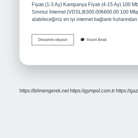
Fiyatı (1-3 Ay) Kampanya Fiyatı (4-15 Ay) 100 
Sınırsız İnternet (VDSL)​₺300.00₺600.00 100 Mbps 
alabileceğiniz en iyi internet bağlantı hızlarınd
Türk
Devamını okuyun
Yorum Bırak
Telekom
100
Mbps
Internet
Ne
Kadar
https://bilmengerek.net
https://gympol.com.tr
https://gaz