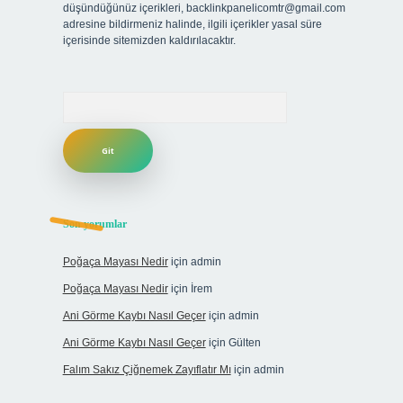
düşündüğünüz içerikleri,
backlinkpanelicomtr@gmail.com
adresine bildirmeniz halinde, ilgili içerikler yasal süre
içerisinde sitemizden kaldırılacaktır.
Arama
Son yorumlar
Poğaça Mayası Nedir
için
admin
Poğaça Mayası Nedir
için
İrem
Ani Görme Kaybı Nasıl Geçer
için
admin
Ani Görme Kaybı Nasıl Geçer
için
Gülten
Falım Sakız Çiğnemek Zayıflatır Mı
için
admin