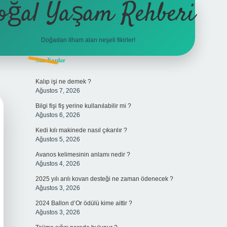
oğal Yaşam Rehberi
Doğadan ilham alan neşeli fikirler!
Sidebar
Son Yazılar
betexper
Kalıp işi ne demek ?
Ağustos 7, 2026
Bilgi fişi fiş yerine kullanılabilir mi ?
Ağustos 6, 2026
Kedi kılı makinede nasıl çıkarılır ?
Ağustos 5, 2026
Avanos kelimesinin anlamı nedir ?
Ağustos 4, 2026
2025 yılı arılı kovan desteği ne zaman ödenecek ?
Ağustos 3, 2026
2024 Ballon d’Or ödülü kime aittir ?
Ağustos 3, 2026