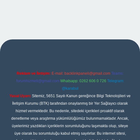
per
Reklam ve İletişim:
E-mail:
backlinkpaneli@gmail.com
Teams:
forumhizmeti@gmail.com
Whatsapp: 0262 606 0 726
Telegram:
@karabul
Yasal Uyarı:
Sitemiz, 5651 Sayılı Kanun gereğince Bilgi Teknolojileri ve
İletişim Kurumu (BTK) tarafından onaylanmış bir Yer Sağlayıcı olarak
hizmet vermektedir. Bu nedenle, sitedeki içerikleri proaktif olarak
denetleme veya araştırma yükümlülüğümüz bulunmamaktadır. Ancak,
üyelerimiz yazdıkları içeriklerin sorumluluğunu taşımakta olup, siteye
üye olarak bu sorumluluğu kabul etmiş sayılırlar. Bu internet sitesi,