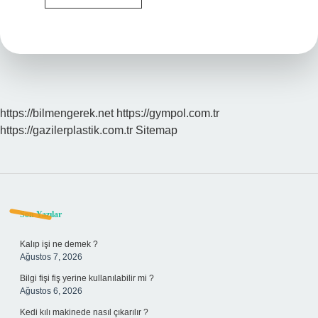
Telekom
100
Mbps
Internet
Ne
Kadar
https://bilmengerek.net
https://gympol.com.tr
https://gazilerplastik.com.tr
Sitemap
Sidebar
Son Yazılar
Kalıp işi ne demek ?
Ağustos 7, 2026
Bilgi fişi fiş yerine kullanılabilir mi ?
Ağustos 6, 2026
Kedi kılı makinede nasıl çıkarılır ?