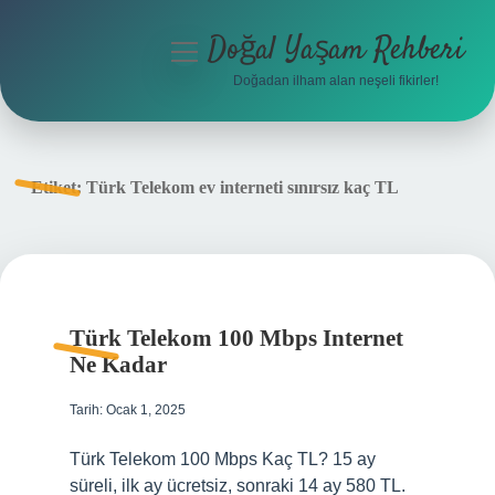
Doğal Yaşam Rehberi
menüyü
aç
Doğadan ilham alan neşeli fikirler!
Anasayfa
Gizlilik Politikası
Etiket:
Türk Telekom ev interneti sınırsız kaç TL
Yasal Uyarı
Hakkımızda
Türk Telekom 100 Mbps Internet
Ne Kadar
Tarih: Ocak 1, 2025
Türk Telekom 100 Mbps Kaç TL? 15 ay
süreli, ilk ay ücretsiz, sonraki 14 ay 580 TL.