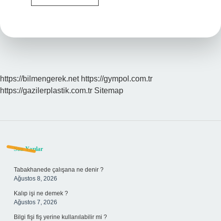
Inancı
Ne
Demek
https://bilmengerek.net
https://gympol.com.tr
https://gazilerplastik.com.tr
Sitemap
Sidebar
Son Yazılar
Tabakhanede çalışana ne denir ?
Ağustos 8, 2026
Kalıp işi ne demek ?
Ağustos 7, 2026
Bilgi fişi fiş yerine kullanılabilir mi ?