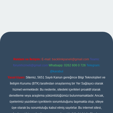
per
Reklam ve İletişim:
E-mail:
backlinkpaneli@gmail.com
Teams:
forumhizmeti@gmail.com
Whatsapp: 0262 606 0 726
Telegram:
@karabul
Yasal Uyarı:
Sitemiz, 5651 Sayılı Kanun gereğince Bilgi Teknolojileri ve
İletişim Kurumu (BTK) tarafından onaylanmış bir Yer Sağlayıcı olarak
hizmet vermektedir. Bu nedenle, sitedeki içerikleri proaktif olarak
denetleme veya araştırma yükümlülüğümüz bulunmamaktadır. Ancak,
üyelerimiz yazdıkları içeriklerin sorumluluğunu taşımakta olup, siteye
üye olarak bu sorumluluğu kabul etmiş sayılırlar. Bu internet sitesi,