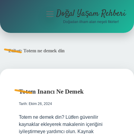
Doğal Yaşam Rehberi
menüyü
aç
Doğadan ilham alan neşeli fikirler!
Anasayfa
Gizlilik Politikası
Etiket:
Totem ne demek din
Yasal Uyarı
Hakkımızda
Totem Inancı Ne Demek
Tarih: Ekim 26, 2024
Totem ne demek din? Lütfen güvenilir
kaynaklar ekleyerek makalenin içeriğini
iyileştirmeye yardımcı olun. Kaynak