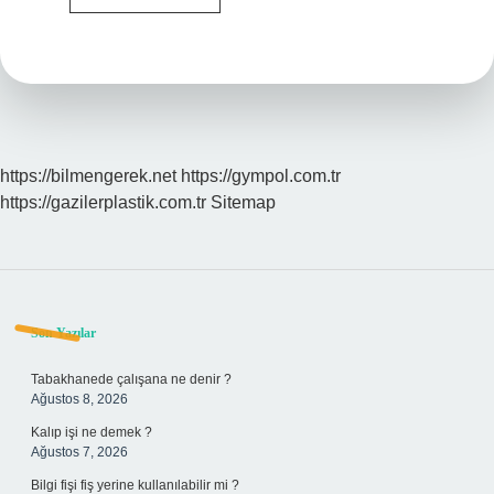
Arsa
Müstakil
Ve
Müşterek
Farkı
Nedir
https://bilmengerek.net
https://gympol.com.tr
https://gazilerplastik.com.tr
Sitemap
Sidebar
Son Yazılar
Tabakhanede çalışana ne denir ?
Ağustos 8, 2026
Kalıp işi ne demek ?
Ağustos 7, 2026
Bilgi fişi fiş yerine kullanılabilir mi ?