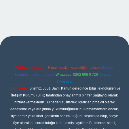
per
Reklam ve İletişim:
E-mail:
backlinkpaneli@gmail.com
Teams:
forumhizmeti@gmail.com
Whatsapp: 0262 606 0 726
Telegram:
@karabul
Yasal Uyarı:
Sitemiz, 5651 Sayılı Kanun gereğince Bilgi Teknolojileri ve
İletişim Kurumu (BTK) tarafından onaylanmış bir Yer Sağlayıcı olarak
hizmet vermektedir. Bu nedenle, sitedeki içerikleri proaktif olarak
denetleme veya araştırma yükümlülüğümüz bulunmamaktadır. Ancak,
üyelerimiz yazdıkları içeriklerin sorumluluğunu taşımakta olup, siteye
üye olarak bu sorumluluğu kabul etmiş sayılırlar. Bu internet sitesi,