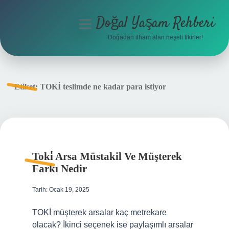
Doğal Yaşam Rehberi
menüyü
aç
Doğadan ilham alan neşeli fikirler!
Anasayfa
Gizlilik Politikası
Etiket:
TOKİ teslimde ne kadar para istiyor
Yasal Uyarı
Hakkımızda
Toki̇ Arsa Müstakil Ve Müşterek
Farkı Nedir
Tarih: Ocak 19, 2025
TOKİ müşterek arsalar kaç metrekare
olacak? İkinci seçenek ise paylaşımlı arsalar