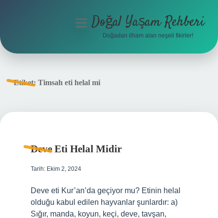
Doğal Yaşam Rehberi
menüyü
aç
Doğadan ilham alan neşeli fikirler!
Anasayfa
Gizlilik Politikası
Etiket:
Timsah eti helal mi
Yasal Uyarı
Hakkımızda
Deve Eti Helal Midir
Tarih: Ekim 2, 2024
Deve eti Kur’an’da geçiyor mu? Etinin helal
olduğu kabul edilen hayvanlar şunlardır: a)
Sığır, manda, koyun, keçi, deve, tavşan,