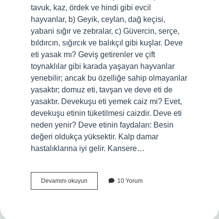
tavuk, kaz, ördek ve hindi gibi evcil
hayvanlar, b) Geyik, ceylan, dağ keçisi,
yabani sığır ve zebralar, c) Güvercin, serçe,
bıldırcın, sığırcık ve balıkçıl gibi kuşlar. Deve
eti yasak mı? Geviş getirenler ve çift
toynaklılar gibi karada yaşayan hayvanlar
yenebilir; ancak bu özelliğe sahip olmayanlar
yasaktır; domuz eti, tavşan ve deve eti de
yasaktır. Devekuşu eti yemek caiz mi? Evet,
devekuşu etinin tüketilmesi caizdir. Deve eti
neden yenir? Deve etinin faydaları: Besin
değeri oldukça yüksektir. Kalp damar
hastalıklarına iyi gelir. Kansere…
Deve
Devamını okuyun
10 Yorum
Eti
Helal
Midir