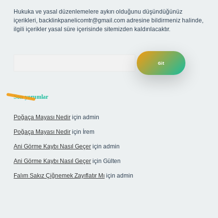
Hukuka ve yasal düzenlemelere aykırı olduğunu düşündüğünüz
içerikleri,
backlinkpanelicomtr@gmail.com
adresine bildirmeniz halinde,
ilgili içerikler yasal süre içerisinde sitemizden kaldırılacaktır.
Arama
Son yorumlar
Poğaça Mayası Nedir
için
admin
Poğaça Mayası Nedir
için
İrem
Ani Görme Kaybı Nasıl Geçer
için
admin
Ani Görme Kaybı Nasıl Geçer
için
Gülten
Falım Sakız Çiğnemek Zayıflatır Mı
için
admin