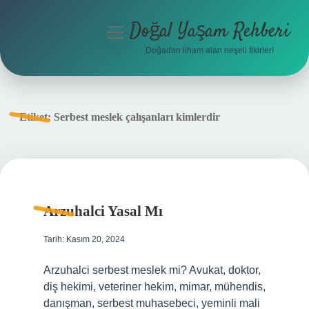
Doğal Yaşam Rehberi
menüyü
aç
Doğadan ilham alan neşeli fikirler!
Anasayfa
Gizlilik Politikası
Etiket:
Serbest meslek çalışanları kimlerdir
Yasal Uyarı
Hakkımızda
Arzuhalci Yasal Mı
Tarih: Kasım 20, 2024
Arzuhalci serbest meslek mi? Avukat, doktor,
diş hekimi, veteriner hekim, mimar, mühendis,
danışman, serbest muhasebeci, yeminli mali