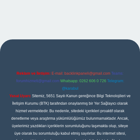
exper
Reklam ve İletişim:
E-mail:
backlinkpaneli@gmail.com
Teams:
forumhizmeti@gmail.com
Whatsapp: 0262 606 0 726
Telegram:
@karabul
Yasal Uyarı:
Sitemiz, 5651 Sayılı Kanun gereğince Bilgi Teknolojileri ve
İletişim Kurumu (BTK) tarafından onaylanmış bir Yer Sağlayıcı olarak
hizmet vermektedir. Bu nedenle, sitedeki içerikleri proaktif olarak
denetleme veya araştırma yükümlülüğümüz bulunmamaktadır. Ancak,
üyelerimiz yazdıkları içeriklerin sorumluluğunu taşımakta olup, siteye
üye olarak bu sorumluluğu kabul etmiş sayılırlar. Bu internet sitesi,