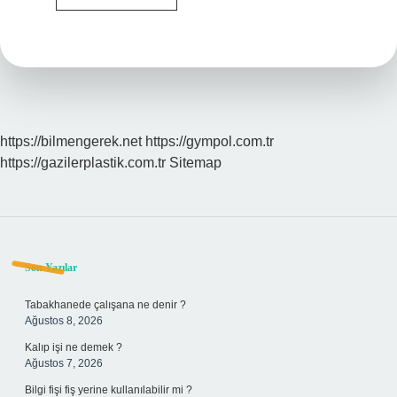
Yasal
Mı
https://bilmengerek.net
https://gympol.com.tr
https://gazilerplastik.com.tr
Sitemap
Sidebar
Son Yazılar
Tabakhanede çalışana ne denir ?
Ağustos 8, 2026
Kalıp işi ne demek ?
Ağustos 7, 2026
Bilgi fişi fiş yerine kullanılabilir mi ?