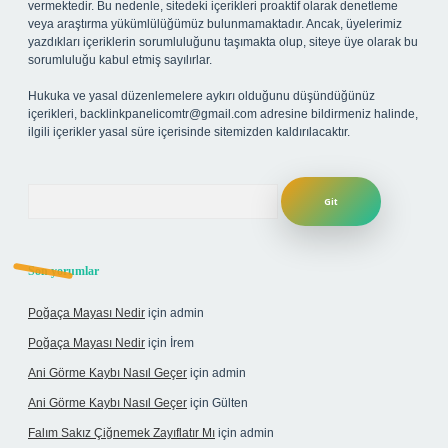
vermektedir. Bu nedenle, sitedeki içerikleri proaktif olarak denetleme
veya araştırma yükümlülüğümüz bulunmamaktadır. Ancak, üyelerimiz
yazdıkları içeriklerin sorumluluğunu taşımakta olup, siteye üye olarak bu
sorumluluğu kabul etmiş sayılırlar.
Hukuka ve yasal düzenlemelere aykırı olduğunu düşündüğünüz
içerikleri,
backlinkpanelicomtr@gmail.com
adresine bildirmeniz halinde,
ilgili içerikler yasal süre içerisinde sitemizden kaldırılacaktır.
Arama
Son yorumlar
Poğaça Mayası Nedir
için
admin
Poğaça Mayası Nedir
için
İrem
Ani Görme Kaybı Nasıl Geçer
için
admin
Ani Görme Kaybı Nasıl Geçer
için
Gülten
Falım Sakız Çiğnemek Zayıflatır Mı
için
admin