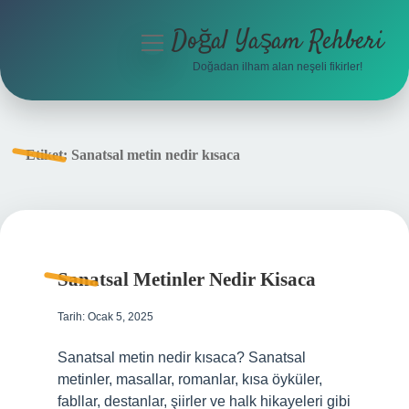
Doğal Yaşam Rehberi
menüyü
aç
Doğadan ilham alan neşeli fikirler!
Anasayfa
Gizlilik Politikası
Etiket:
Sanatsal metin nedir kısaca
Yasal Uyarı
Hakkımızda
Sanatsal Metinler Nedir Kisaca
Tarih: Ocak 5, 2025
Sanatsal metin nedir kısaca? Sanatsal
metinler, masallar, romanlar, kısa öyküler,
fabllar, destanlar, şiirler ve halk hikayeleri gibi