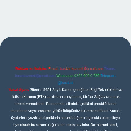
per
Reklam ve İletişim:
E-mail:
backlinkpaneli@gmail.com
Teams:
forumhizmeti@gmail.com
Whatsapp: 0262 606 0 726
Telegram:
@karabul
Yasal Uyarı:
Sitemiz, 5651 Sayılı Kanun gereğince Bilgi Teknolojileri ve
İletişim Kurumu (BTK) tarafından onaylanmış bir Yer Sağlayıcı olarak
hizmet vermektedir. Bu nedenle, sitedeki içerikleri proaktif olarak
denetleme veya araştırma yükümlülüğümüz bulunmamaktadır. Ancak,
üyelerimiz yazdıkları içeriklerin sorumluluğunu taşımakta olup, siteye
üye olarak bu sorumluluğu kabul etmiş sayılırlar. Bu internet sitesi,