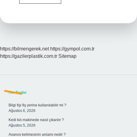
Metinler
Nedir
Kisaca
https://bilmengerek.net
https://gympol.com.tr
https://gazilerplastik.com.tr
Sitemap
Sidebar
Son Yazılar
Bilgi fişi fiş yerine kullanılabilir mi ?
Ağustos 6, 2026
Kedi kılı makinede nasıl çıkarılır ?
Ağustos 5, 2026
Avanos kelimesinin anlamı nedir ?