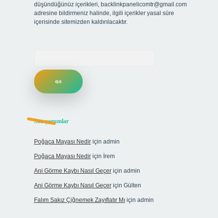
düşündüğünüz içerikleri,
backlinkpanelicomtr@gmail.com
adresine bildirmeniz halinde, ilgili içerikler yasal süre
içerisinde sitemizden kaldırılacaktır.
Arama
Son yorumlar
Poğaça Mayası Nedir
için
admin
Poğaça Mayası Nedir
için
İrem
Ani Görme Kaybı Nasıl Geçer
için
admin
Ani Görme Kaybı Nasıl Geçer
için
Gülten
Falım Sakız Çiğnemek Zayıflatır Mı
için
admin