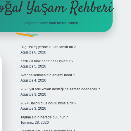
oğal Yaşam Rehberi
Doğadan ilham alan neşeli fikirler!
Sidebar
Son Yazılar
betexper
Bilgi fişi fiş yerine kullanılabilir mi ?
Ağustos 6, 2026
Kedi kılı makinede nasıl çıkarılır ?
Ağustos 5, 2026
Avanos kelimesinin anlamı nedir ?
Ağustos 4, 2026
2025 yılı arılı kovan desteği ne zaman ödenecek ?
Ağustos 3, 2026
2024 Ballon d’Or ödülü kime aittir ?
Ağustos 3, 2026
Tajima sığırı nerede bulunur ?
Temmuz 28, 2026