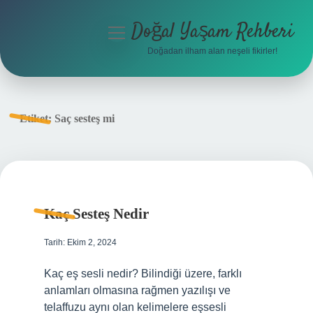
Doğal Yaşam Rehberi
menüyü
aç
Doğadan ilham alan neşeli fikirler!
Anasayfa
Gizlilik Politikası
Etiket:
Saç sesteş mi
Yasal Uyarı
Hakkımızda
Kaç Sesteş Nedir
Tarih: Ekim 2, 2024
Kaç eş sesli nedir? Bilindiği üzere, farklı
anlamları olmasına rağmen yazılışı ve
telaffuzu aynı olan kelimelere eşsesli