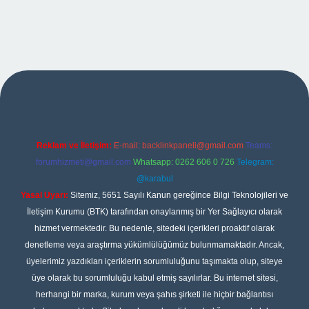
xper
Reklam ve İletişim:
E-mail:
backlinkpaneli@gmail.com
Teams:
forumhizmeti@gmail.com
Whatsapp: 0262 606 0 726
Telegram:
@karabul
Yasal Uyarı:
Sitemiz, 5651 Sayılı Kanun gereğince Bilgi Teknolojileri ve
İletişim Kurumu (BTK) tarafından onaylanmış bir Yer Sağlayıcı olarak
hizmet vermektedir. Bu nedenle, sitedeki içerikleri proaktif olarak
denetleme veya araştırma yükümlülüğümüz bulunmamaktadır. Ancak,
üyelerimiz yazdıkları içeriklerin sorumluluğunu taşımakta olup, siteye
üye olarak bu sorumluluğu kabul etmiş sayılırlar. Bu internet sitesi,
herhangi bir marka, kurum veya şahıs şirketi ile hiçbir bağlantısı