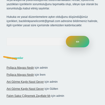
veya araştırma yükümlülüğümüz bulunmamaktadır. Ancak, üyelerimiz
yazdıkları içeriklerin sorumluluğunu taşımakta olup, siteye üye olarak bu
sorumluluğu kabul etmiş sayılırlar.
Hukuka ve yasal düzenlemelere aykırı olduğunu düşündüğünüz
içerikleri,
backlinkpanelicomtr@gmail.com
adresine bildirmeniz halinde,
ilgili içerikler yasal süre içerisinde sitemizden kaldırılacaktır.
Arama
Son yorumlar
Poğaça Mayası Nedir
için
admin
Poğaça Mayası Nedir
için
İrem
Ani Görme Kaybı Nasıl Geçer
için
admin
Ani Görme Kaybı Nasıl Geçer
için
Gülten
Falım Sakız Çiğnemek Zayıflatır Mı
için
admin