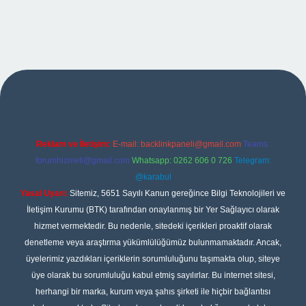
per
Reklam ve İletişim:
E-mail:
backlinkpaneli@gmail.com
Teams:
forumhizmeti@gmail.com
Whatsapp: 0262 606 0 726
Telegram:
@karabul
Yasal Uyarı:
Sitemiz, 5651 Sayılı Kanun gereğince Bilgi Teknolojileri ve
İletişim Kurumu (BTK) tarafından onaylanmış bir Yer Sağlayıcı olarak
hizmet vermektedir. Bu nedenle, sitedeki içerikleri proaktif olarak
denetleme veya araştırma yükümlülüğümüz bulunmamaktadır. Ancak,
üyelerimiz yazdıkları içeriklerin sorumluluğunu taşımakta olup, siteye
üye olarak bu sorumluluğu kabul etmiş sayılırlar. Bu internet sitesi,
herhangi bir marka, kurum veya şahıs şirketi ile hiçbir bağlantısı