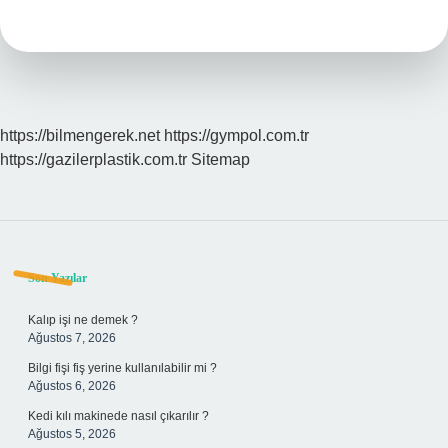
Demek
https://bilmengerek.net
https://gympol.com.tr
https://gazilerplastik.com.tr
Sitemap
Sidebar
Son Yazılar
Kalıp işi ne demek ?
Ağustos 7, 2026
Bilgi fişi fiş yerine kullanılabilir mi ?
Ağustos 6, 2026
Kedi kılı makinede nasıl çıkarılır ?
Ağustos 5, 2026