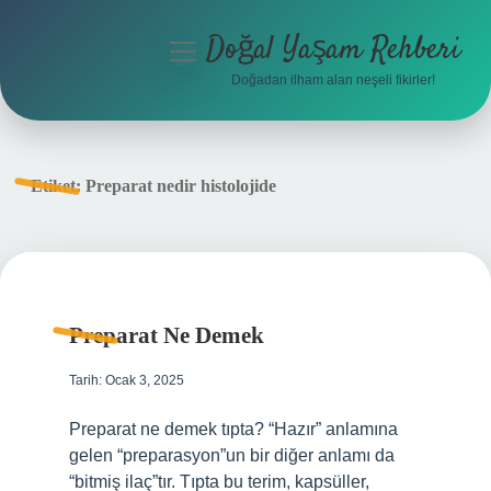
Doğal Yaşam Rehberi
menüyü
aç
Doğadan ilham alan neşeli fikirler!
Anasayfa
Gizlilik Politikası
Etiket:
Preparat nedir histolojide
Yasal Uyarı
Hakkımızda
Preparat Ne Demek
Tarih: Ocak 3, 2025
Preparat ne demek tıpta? “Hazır” anlamına
gelen “preparasyon”un bir diğer anlamı da
“bitmiş ilaç”tır. Tıpta bu terim, kapsüller,