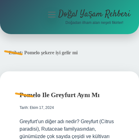
Doğal Yaşam Rehberi
menüyü
aç
Doğadan ilham alan neşeli fikirler!
Anasayfa
Gizlilik Politikası
Etiket:
Pomelo şekere iyi gelir mi
Yasal Uyarı
Hakkımızda
Pomelo Ile Greyfurt Aynı Mı
Tarih: Ekim 17, 2024
Greyfurt’un diğer adı nedir? Greyfurt (Citrus
paradisi), Rutaceae familyasından,
günümüzde çok sayıda çeşidi ve kültivarı