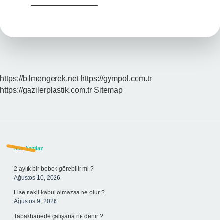
Ile
Greyfurt
Aynı
Mı
https://bilmengerek.net
https://gympol.com.tr
https://gazilerplastik.com.tr
Sitemap
Sidebar
Son Yazılar
2 aylık bir bebek görebilir mi ?
Ağustos 10, 2026
Lise nakil kabul olmazsa ne olur ?
Ağustos 9, 2026
Tabakhanede çalışana ne denir ?