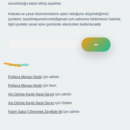
sorumluluğu kabul etmiş sayılırlar.
Hukuka ve yasal düzenlemelere aykırı olduğunu düşündüğünüz
içerikleri,
backlinkpanelicomtr@gmail.com
adresine bildirmeniz halinde,
ilgili içerikler yasal süre içerisinde sitemizden kaldırılacaktır.
Arama
Son yorumlar
Poğaça Mayası Nedir
için
admin
Poğaça Mayası Nedir
için
İrem
Ani Görme Kaybı Nasıl Geçer
için
admin
Ani Görme Kaybı Nasıl Geçer
için
Gülten
Falım Sakız Çiğnemek Zayıflatır Mı
için
admin