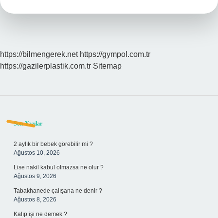
https://bilmengerek.net
https://gympol.com.tr
https://gazilerplastik.com.tr
Sitemap
Sidebar
Son Yazılar
2 aylık bir bebek görebilir mi ?
Ağustos 10, 2026
Lise nakil kabul olmazsa ne olur ?
Ağustos 9, 2026
Tabakhanede çalışana ne denir ?
Ağustos 8, 2026
Kalıp işi ne demek ?