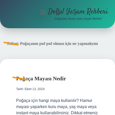
Doğal Yaşam Rehberi
menüyü
aç
Doğadan ilham alan neşeli fikirler!
Anasayfa
Gizlilik Politikası
Etiket:
Poğaçanın puf puf olması için ne yapmalıyım
Yasal Uyarı
Hakkımızda
Poğaça Mayası Nedir
Tarih: Ekim 13, 2024
Poğaça için hangi maya kullanılır? Hamur
mayası yaparken kuru maya, yaş maya veya
instant maya kullanabilirsiniz. Dikkat etmeniz