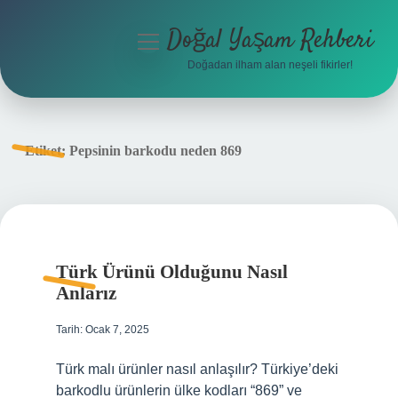
Doğal Yaşam Rehberi
menüyü
aç
Doğadan ilham alan neşeli fikirler!
Anasayfa
Gizlilik Politikası
Etiket:
Pepsinin barkodu neden 869
Yasal Uyarı
Hakkımızda
Türk Ürünü Olduğunu Nasıl
Anlarız
Tarih: Ocak 7, 2025
Türk malı ürünler nasıl anlaşılır? Türkiye’deki
barkodlu ürünlerin ülke kodları “869” ve