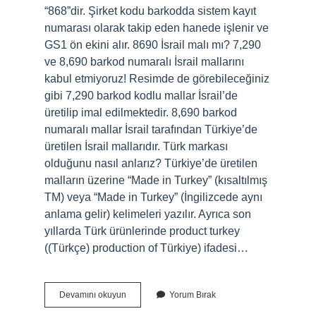
“868”dir. Şirket kodu barkodda sistem kayıt
numarası olarak takip eden hanede işlenir ve
GS1 ön ekini alır. 8690 İsrail malı mı? 7,290
ve 8,690 barkod numaralı İsrail mallarını
kabul etmiyoruz! Resimde de görebileceğiniz
gibi 7,290 barkod kodlu mallar İsrail’de
üretilip imal edilmektedir. 8,690 barkod
numaralı mallar İsrail tarafından Türkiye’de
üretilen İsrail mallarıdır. Türk markası
olduğunu nasıl anlarız? Türkiye’de üretilen
malların üzerine “Made in Turkey” (kısaltılmış
TM) veya “Made in Turkey” (İngilizcede aynı
anlama gelir) kelimeleri yazılır. Ayrıca son
yıllarda Türk ürünlerinde product turkey
((Türkçe) production of Türkiye) ifadesi…
Türk
Devamını okuyun
Yorum Bırak
Ürünü