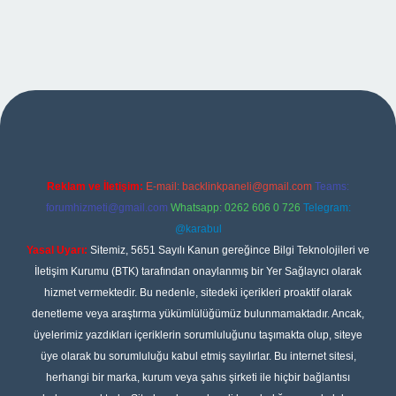
exper
Reklam ve İletişim:
E-mail:
backlinkpaneli@gmail.com
Teams:
forumhizmeti@gmail.com
Whatsapp: 0262 606 0 726
Telegram:
@karabul
Yasal Uyarı:
Sitemiz, 5651 Sayılı Kanun gereğince Bilgi Teknolojileri ve
İletişim Kurumu (BTK) tarafından onaylanmış bir Yer Sağlayıcı olarak
hizmet vermektedir. Bu nedenle, sitedeki içerikleri proaktif olarak
denetleme veya araştırma yükümlülüğümüz bulunmamaktadır. Ancak,
üyelerimiz yazdıkları içeriklerin sorumluluğunu taşımakta olup, siteye
üye olarak bu sorumluluğu kabul etmiş sayılırlar. Bu internet sitesi,
herhangi bir marka, kurum veya şahıs şirketi ile hiçbir bağlantısı