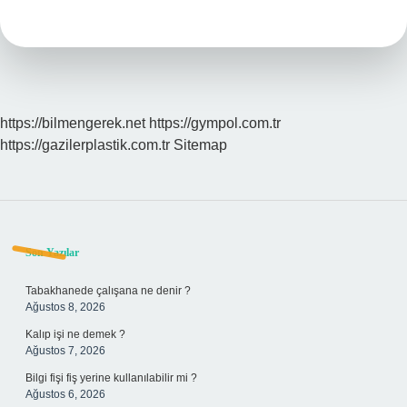
Olduğunu
Nasıl
Anlarız
https://bilmengerek.net
https://gympol.com.tr
https://gazilerplastik.com.tr
Sitemap
Sidebar
Son Yazılar
Tabakhanede çalışana ne denir ?
Ağustos 8, 2026
Kalıp işi ne demek ?
Ağustos 7, 2026
Bilgi fişi fiş yerine kullanılabilir mi ?
Ağustos 6, 2026