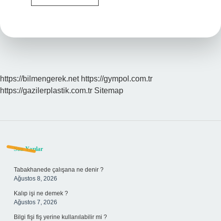
Karatay
Pekmez
Için
Ne
Diyor
https://bilmengerek.net
https://gympol.com.tr
https://gazilerplastik.com.tr
Sitemap
Sidebar
Son Yazılar
Tabakhanede çalışana ne denir ?
Ağustos 8, 2026
Kalıp işi ne demek ?
Ağustos 7, 2026
Bilgi fişi fiş yerine kullanılabilir mi ?