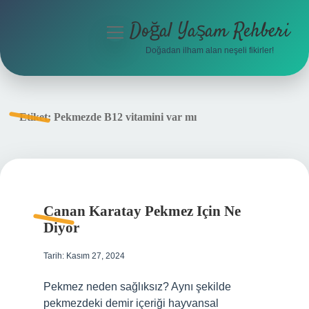
Doğal Yaşam Rehberi
menüyü
aç
Doğadan ilham alan neşeli fikirler!
Anasayfa
Gizlilik Politikası
Etiket:
Pekmezde B12 vitamini var mı
Yasal Uyarı
Hakkımızda
Canan Karatay Pekmez Için Ne
Diyor
Tarih: Kasım 27, 2024
Pekmez neden sağlıksız? Aynı şekilde
pekmezdeki demir içeriği hayvansal