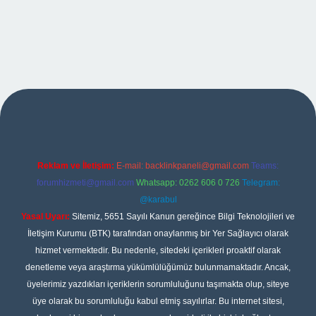
per
Reklam ve İletişim:
E-mail:
backlinkpaneli@gmail.com
Teams:
forumhizmeti@gmail.com
Whatsapp: 0262 606 0 726
Telegram:
@karabul
Yasal Uyarı:
Sitemiz, 5651 Sayılı Kanun gereğince Bilgi Teknolojileri ve
İletişim Kurumu (BTK) tarafından onaylanmış bir Yer Sağlayıcı olarak
hizmet vermektedir. Bu nedenle, sitedeki içerikleri proaktif olarak
denetleme veya araştırma yükümlülüğümüz bulunmamaktadır. Ancak,
üyelerimiz yazdıkları içeriklerin sorumluluğunu taşımakta olup, siteye
üye olarak bu sorumluluğu kabul etmiş sayılırlar. Bu internet sitesi,