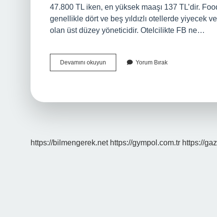
47.800 TL iken, en yüksek maaşı 137 TL’dir. Fo
genellikle dört ve beş yıldızlı otellerde yiyecek
olan üst düzey yöneticidir. Otelcilikte FB ne…
Beverage
Devamını okuyun
Yorum Bırak
Personeli
Ne
Iş
Yapar
https://bilmengerek.net
https://gympol.com.tr
https://gaz