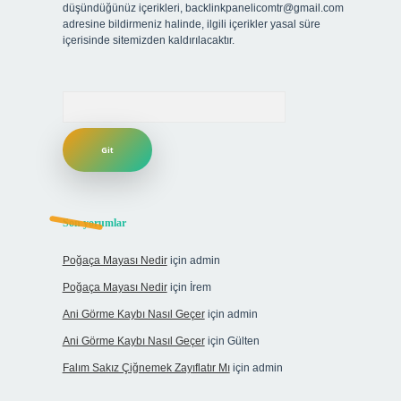
düşündüğünüz içerikleri,
backlinkpanelicomtr@gmail.com
adresine bildirmeniz halinde, ilgili içerikler yasal süre
içerisinde sitemizden kaldırılacaktır.
Arama
Son yorumlar
Poğaça Mayası Nedir
için
admin
Poğaça Mayası Nedir
için
İrem
Ani Görme Kaybı Nasıl Geçer
için
admin
Ani Görme Kaybı Nasıl Geçer
için
Gülten
Falım Sakız Çiğnemek Zayıflatır Mı
için
admin