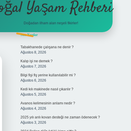
oğal Yaşam Rehberi
Doğadan ilham alan neşeli fikirler!
Sidebar
Son Yazılar
betexper
Tabakhanede çalışana ne denir ?
Ağustos 8, 2026
Kalıp işi ne demek ?
Ağustos 7, 2026
Bilgi fişi fiş yerine kullanılabilir mi ?
Ağustos 6, 2026
Kedi kılı makinede nasıl çıkarılır ?
Ağustos 5, 2026
Avanos kelimesinin anlamı nedir ?
Ağustos 4, 2026
2025 yılı arılı kovan desteği ne zaman ödenecek ?
Ağustos 3, 2026