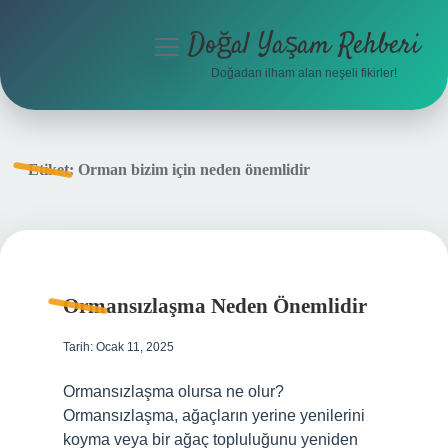
Doğal Yaşam Rehberi
menüyü
aç
Doğadan ilham alan neşeli fikirler!
Anasayfa
Gizlilik Politikası
Etiket:
Orman bizim için neden önemlidir
Yasal Uyarı
Hakkımızda
Ormansızlaşma Neden Önemlidir
Tarih: Ocak 11, 2025
Ormansızlaşma olursa ne olur?
Ormansızlaşma, ağaçların yerine yenilerini
koyma veya bir ağaç topluluğunu yeniden