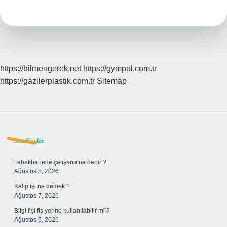
Önemlidir
https://bilmengerek.net
https://gympol.com.tr
https://gazilerplastik.com.tr
Sitemap
Sidebar
Son Yazılar
Tabakhanede çalışana ne denir ?
Ağustos 8, 2026
Kalıp işi ne demek ?
Ağustos 7, 2026
Bilgi fişi fiş yerine kullanılabilir mi ?
Ağustos 6, 2026