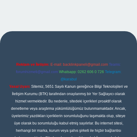
per
Reklam ve İletişim:
E-mail:
backlinkpaneli@gmail.com
Teams:
forumhizmeti@gmail.com
Whatsapp: 0262 606 0 726
Telegram:
@karabul
Yasal Uyarı:
Sitemiz, 5651 Sayılı Kanun gereğince Bilgi Teknolojileri ve
İletişim Kurumu (BTK) tarafından onaylanmış bir Yer Sağlayıcı olarak
hizmet vermektedir. Bu nedenle, sitedeki içerikleri proaktif olarak
denetleme veya araştırma yükümlülüğümüz bulunmamaktadır. Ancak,
üyelerimiz yazdıkları içeriklerin sorumluluğunu taşımakta olup, siteye
üye olarak bu sorumluluğu kabul etmiş sayılırlar. Bu internet sitesi,
herhangi bir marka, kurum veya şahıs şirketi ile hiçbir bağlantısı