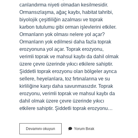
canlandırma niyeti olmadan kesilmesidir.
Ormansızlaşma, ağaç kaybı, habitat tahribi,
biyolojik çeşitliliğin azalması ve toprak
karbon tutulumu gibi orman işlevlerini etkiler.
Ormanların yok olması nelere yol açar?
Ormanların yok edilmesi daha fazla toprak
erozyonuna yol açar. Toprak erozyonu,
verimli toprak ve mahsul kaybı da dahil olmak
üzere çevre üzerinde yıkıcı etkilere sahiptir.
Şiddetli toprak erozyonu olan bölgeler ayrıca
sellere, heyelanlara, toz fırtınalarına ve su
kirliliğine karşı daha savunmasızdır. Toprak
erozyonu, verimli toprak ve mahsul kaybı da
dahil olmak üzere çevre üzerinde yıkıcı
etkilere sahiptir. Şiddetli toprak erozyonu…
Ormansızlaşma
Devamını okuyun
Yorum Bırak
Neden