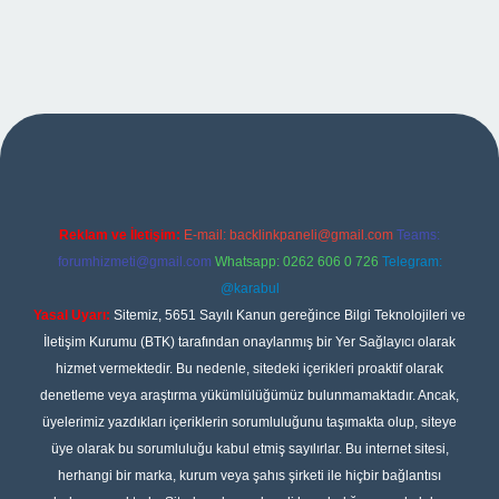
exper
Reklam ve İletişim:
E-mail:
backlinkpaneli@gmail.com
Teams:
forumhizmeti@gmail.com
Whatsapp: 0262 606 0 726
Telegram:
@karabul
Yasal Uyarı:
Sitemiz, 5651 Sayılı Kanun gereğince Bilgi Teknolojileri ve
İletişim Kurumu (BTK) tarafından onaylanmış bir Yer Sağlayıcı olarak
hizmet vermektedir. Bu nedenle, sitedeki içerikleri proaktif olarak
denetleme veya araştırma yükümlülüğümüz bulunmamaktadır. Ancak,
üyelerimiz yazdıkları içeriklerin sorumluluğunu taşımakta olup, siteye
üye olarak bu sorumluluğu kabul etmiş sayılırlar. Bu internet sitesi,
herhangi bir marka, kurum veya şahıs şirketi ile hiçbir bağlantısı