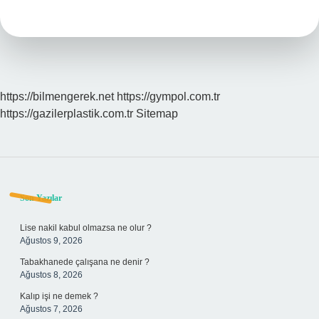
Nasıl
Kesilir
https://bilmengerek.net
https://gympol.com.tr
https://gazilerplastik.com.tr
Sitemap
Sidebar
Son Yazılar
Lise nakil kabul olmazsa ne olur ?
Ağustos 9, 2026
Tabakhanede çalışana ne denir ?
Ağustos 8, 2026
Kalıp işi ne demek ?
Ağustos 7, 2026