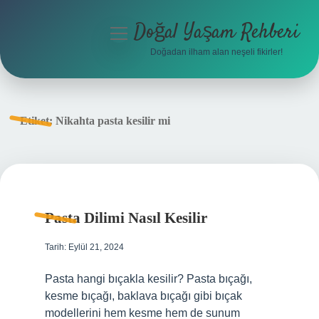
Doğal Yaşam Rehberi
menüyü
aç
Doğadan ilham alan neşeli fikirler!
Anasayfa
Gizlilik Politikası
Etiket:
Nikahta pasta kesilir mi
Yasal Uyarı
Hakkımızda
Pasta Dilimi Nasıl Kesilir
Tarih: Eylül 21, 2024
Pasta hangi bıçakla kesilir? Pasta bıçağı,
kesme bıçağı, baklava bıçağı gibi bıçak
modellerini hem kesme hem de sunum