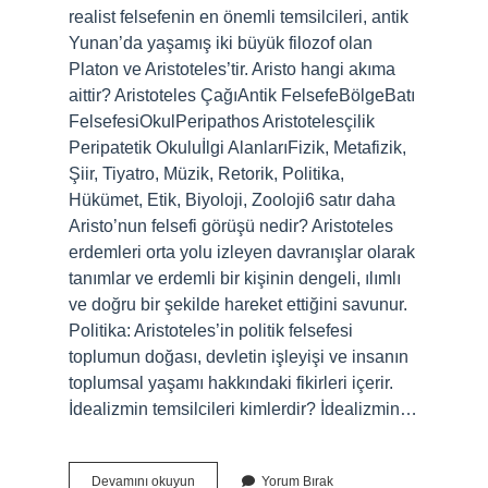
realist felsefenin en önemli temsilcileri, antik
Yunan’da yaşamış iki büyük filozof olan
Platon ve Aristoteles’tir. Aristo hangi akıma
aittir? Aristoteles ÇağıAntik FelsefeBölgeBatı
FelsefesiOkulPeripathos Aristotelesçilik
Peripatetik Okuluİlgi AlanlarıFizik, Metafizik,
Şiir, Tiyatro, Müzik, Retorik, Politika,
Hükümet, Etik, Biyoloji, Zooloji6 satır daha
Aristo’nun felsefi görüşü nedir? Aristoteles
erdemleri orta yolu izleyen davranışlar olarak
tanımlar ve erdemli bir kişinin dengeli, ılımlı
ve doğru bir şekilde hareket ettiğini savunur.
Politika: Aristoteles’in politik felsefesi
toplumun doğası, devletin işleyişi ve insanın
toplumsal yaşamı hakkındaki fikirleri içerir.
İdealizmin temsilcileri kimlerdir? İdealizmin…
Aristoteles
Devamını okuyun
Yorum Bırak