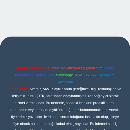
per
Reklam ve İletişim:
E-mail:
backlinkpaneli@gmail.com
Teams:
forumhizmeti@gmail.com
Whatsapp: 0262 606 0 726
Telegram:
@karabul
Yasal Uyarı:
Sitemiz, 5651 Sayılı Kanun gereğince Bilgi Teknolojileri ve
İletişim Kurumu (BTK) tarafından onaylanmış bir Yer Sağlayıcı olarak
hizmet vermektedir. Bu nedenle, sitedeki içerikleri proaktif olarak
denetleme veya araştırma yükümlülüğümüz bulunmamaktadır. Ancak,
üyelerimiz yazdıkları içeriklerin sorumluluğunu taşımakta olup, siteye
üye olarak bu sorumluluğu kabul etmiş sayılırlar. Bu internet sitesi,