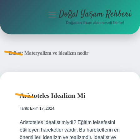
Doğal Yaşam Rehberi
menüyü
aç
Doğadan ilham alan neşeli fikirler!
Anasayfa
Gizlilik Politikası
Etiket:
Materyalizm ve idealizm nedir
Yasal Uyarı
Hakkımızda
Aristoteles Idealizm Mi
Tarih: Ekim 17, 2024
Aristoteles idealist miydi? Eğitim felsefesini
etkileyen hareketler vardır. Bu hareketlerin en
önemlileri idealizm ve realizmdir. İdealist ve