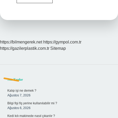
Idealizm
Mi
https://bilmengerek.net
https://gympol.com.tr
https://gazilerplastik.com.tr
Sitemap
Sidebar
Son Yazılar
Kalıp işi ne demek ?
Ağustos 7, 2026
Bilgi fişi fiş yerine kullanılabilir mi ?
Ağustos 6, 2026
Kedi kılı makinede nasıl çıkarılır ?