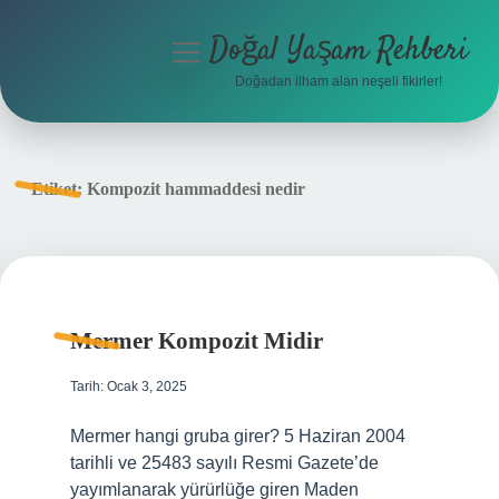
Doğal Yaşam Rehberi
menüyü
aç
Doğadan ilham alan neşeli fikirler!
Anasayfa
Gizlilik Politikası
Etiket:
Kompozit hammaddesi nedir
Yasal Uyarı
Hakkımızda
Mermer Kompozit Midir
Tarih: Ocak 3, 2025
Mermer hangi gruba girer? 5 Haziran 2004
tarihli ve 25483 sayılı Resmi Gazete’de
yayımlanarak yürürlüğe giren Maden