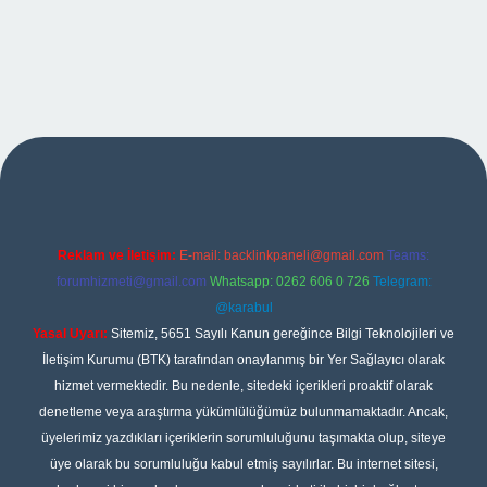
per
Reklam ve İletişim:
E-mail:
backlinkpaneli@gmail.com
Teams:
forumhizmeti@gmail.com
Whatsapp: 0262 606 0 726
Telegram:
@karabul
Yasal Uyarı:
Sitemiz, 5651 Sayılı Kanun gereğince Bilgi Teknolojileri ve
İletişim Kurumu (BTK) tarafından onaylanmış bir Yer Sağlayıcı olarak
hizmet vermektedir. Bu nedenle, sitedeki içerikleri proaktif olarak
denetleme veya araştırma yükümlülüğümüz bulunmamaktadır. Ancak,
üyelerimiz yazdıkları içeriklerin sorumluluğunu taşımakta olup, siteye
üye olarak bu sorumluluğu kabul etmiş sayılırlar. Bu internet sitesi,