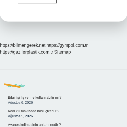
Kompozit
Midir
https://bilmengerek.net
https://gympol.com.tr
https://gazilerplastik.com.tr
Sitemap
Sidebar
Son Yazılar
Bilgi fişi fiş yerine kullanılabilir mi ?
Ağustos 6, 2026
Kedi kılı makinede nasıl çıkarılır ?
Ağustos 5, 2026
Avanos kelimesinin anlamı nedir ?