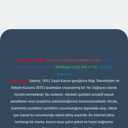
exper
Reklam ve İletişim:
E-mail:
backlinkpaneli@gmail.com
Teams:
forumhizmeti@gmail.com
Whatsapp: 0262 606 0 726
Telegram:
@karabul
Yasal Uyarı:
Sitemiz, 5651 Sayılı Kanun gereğince Bilgi Teknolojileri ve
İletişim Kurumu (BTK) tarafından onaylanmış bir Yer Sağlayıcı olarak
hizmet vermektedir. Bu nedenle, sitedeki içerikleri proaktif olarak
denetleme veya araştırma yükümlülüğümüz bulunmamaktadır. Ancak,
üyelerimiz yazdıkları içeriklerin sorumluluğunu taşımakta olup, siteye
üye olarak bu sorumluluğu kabul etmiş sayılırlar. Bu internet sitesi,
herhangi bir marka, kurum veya şahıs şirketi ile hiçbir bağlantısı