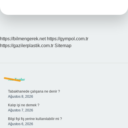
Yok
Etmenin
Yaptırımı
Nedir
https://bilmengerek.net
https://gympol.com.tr
https://gazilerplastik.com.tr
Sitemap
Sidebar
Son Yazılar
Tabakhanede çalışana ne denir ?
Ağustos 8, 2026
Kalıp işi ne demek ?
Ağustos 7, 2026
Bilgi fişi fiş yerine kullanılabilir mi ?
Ağustos 6, 2026