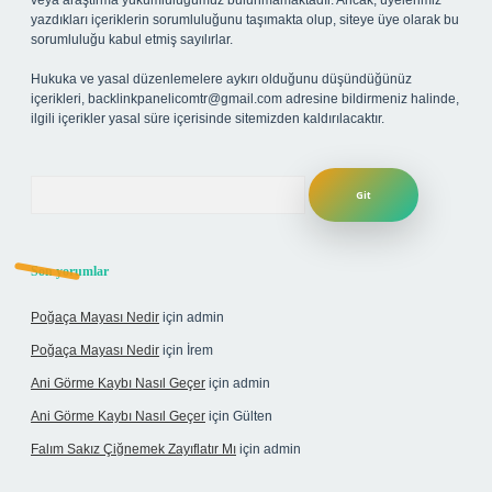
veya araştırma yükümlülüğümüz bulunmamaktadır. Ancak, üyelerimiz
yazdıkları içeriklerin sorumluluğunu taşımakta olup, siteye üye olarak bu
sorumluluğu kabul etmiş sayılırlar.
Hukuka ve yasal düzenlemelere aykırı olduğunu düşündüğünüz
içerikleri,
backlinkpanelicomtr@gmail.com
adresine bildirmeniz halinde,
ilgili içerikler yasal süre içerisinde sitemizden kaldırılacaktır.
Arama
Son yorumlar
Poğaça Mayası Nedir
için
admin
Poğaça Mayası Nedir
için
İrem
Ani Görme Kaybı Nasıl Geçer
için
admin
Ani Görme Kaybı Nasıl Geçer
için
Gülten
Falım Sakız Çiğnemek Zayıflatır Mı
için
admin