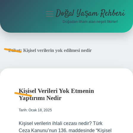
Doğal Yaşam Rehberi
menüyü
aç
Doğadan ilham alan neşeli fikirler!
Anasayfa
Gizlilik Politikası
Etiket:
Kişisel verilerin yok edilmesi nedir
Yasal Uyarı
Hakkımızda
Kişisel Verileri Yok Etmenin
Yaptırımı Nedir
Tarih: Ocak 18, 2025
Kişisel verilerin ihlali cezası nedir? Türk
Ceza Kanunu’nun 136. maddesinde “Kişisel