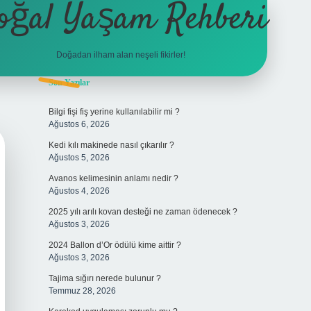
oğal Yaşam Rehberi
Doğadan ilham alan neşeli fikirler!
Sidebar
Son Yazılar
betexper
Bilgi fişi fiş yerine kullanılabilir mi ?
Ağustos 6, 2026
Kedi kılı makinede nasıl çıkarılır ?
Ağustos 5, 2026
Avanos kelimesinin anlamı nedir ?
Ağustos 4, 2026
2025 yılı arılı kovan desteği ne zaman ödenecek ?
Ağustos 3, 2026
2024 Ballon d’Or ödülü kime aittir ?
Ağustos 3, 2026
Tajima sığırı nerede bulunur ?
Temmuz 28, 2026