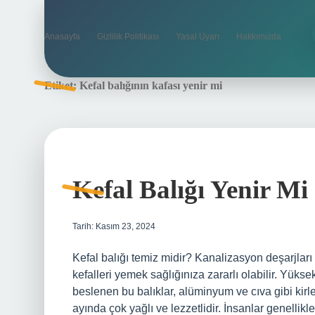
Anasayfa
Gizlilik Politikası
Yasal Uyarı
Hakkımızda
Etiket:
Kefal balığının kafası yenir mi
Kefal Balığı Yenir Mi
Tarih: Kasım 23, 2024
Kefal balığı temiz midir? Kanalizasyon deşarjları 
kefalleri yemek sağlığınıza zararlı olabilir. Yüks
beslenen bu balıklar, alüminyum ve cıva gibi kirleti
ayında çok yağlı ve lezzetlidir. İnsanlar genellikl