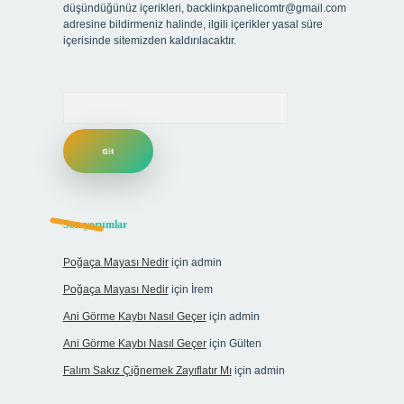
düşündüğünüz içerikleri,
backlinkpanelicomtr@gmail.com
adresine bildirmeniz halinde, ilgili içerikler yasal süre
içerisinde sitemizden kaldırılacaktır.
Arama
Son yorumlar
Poğaça Mayası Nedir
için
admin
Poğaça Mayası Nedir
için
İrem
Ani Görme Kaybı Nasıl Geçer
için
admin
Ani Görme Kaybı Nasıl Geçer
için
Gülten
Falım Sakız Çiğnemek Zayıflatır Mı
için
admin