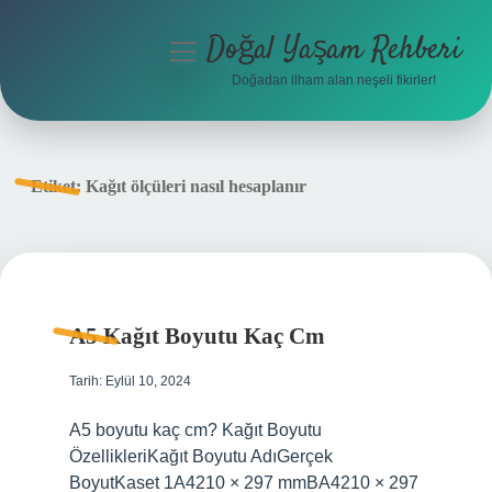
Doğal Yaşam Rehberi
menüyü
aç
Doğadan ilham alan neşeli fikirler!
Anasayfa
Gizlilik Politikası
Etiket:
Kağıt ölçüleri nasıl hesaplanır
Yasal Uyarı
Hakkımızda
A5 Kağıt Boyutu Kaç Cm
Tarih: Eylül 10, 2024
A5 boyutu kaç cm? Kağıt Boyutu
ÖzellikleriKağıt Boyutu AdıGerçek
BoyutKaset 1A4210 × 297 mmBA4210 × 297