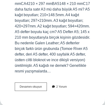
mmCA4210 × 297 mmBA5148 × 210 mmC17
daha fazla satır A3 mü daha büyük A5 mi? A5
kağıt boyutları; 210×148.5mm. A4 kağıt
boyutları; 297×210mm. A3 kağıt boyutları;
420×297mm. A2 kağıt boyutları; 594×420mm.
A5 defter boyutu kaç cm? A5 Defter A5; 145 x
210 mm boyutlarıyla birçok kişinin gözdesidir.
Bu nedenle Galen Leather; A5 defterler
birçok farklı ürün grubunda (Tomoe River A5
defter, deri A5 defter, 400 sayfalık A5 defter,
üstten ciltli bloknot ve ince dikişli versiyon)
üretilmiştir. A5 kağıdı ne demek? Genellikle
resmi yazışmalarda…
A5
Devamını okuyun
2 Yorum
Kağıt
Boyutu
Kaç
Cm