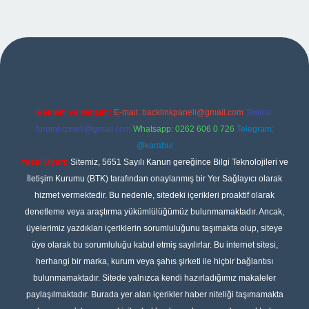
per
Reklam ve İletişim:
E-mail:
backlinkpaneli@gmail.com
Teams:
forumhizmeti@gmail.com
Whatsapp: 0262 606 0 726
Telegram:
@karabul
Yasal Uyarı:
Sitemiz, 5651 Sayılı Kanun gereğince Bilgi Teknolojileri ve
İletişim Kurumu (BTK) tarafından onaylanmış bir Yer Sağlayıcı olarak
hizmet vermektedir. Bu nedenle, sitedeki içerikleri proaktif olarak
denetleme veya araştırma yükümlülüğümüz bulunmamaktadır. Ancak,
üyelerimiz yazdıkları içeriklerin sorumluluğunu taşımakta olup, siteye
üye olarak bu sorumluluğu kabul etmiş sayılırlar. Bu internet sitesi,
herhangi bir marka, kurum veya şahıs şirketi ile hiçbir bağlantısı
bulunmamaktadır. Sitede yalnızca kendi hazırladığımız makaleler
paylaşılmaktadır. Burada yer alan içerikler haber niteliği taşımamakta