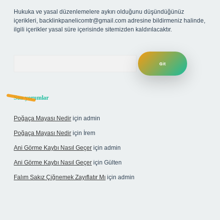
Hukuka ve yasal düzenlemelere aykırı olduğunu düşündüğünüz
içerikleri,
backlinkpanelicomtr@gmail.com
adresine bildirmeniz halinde,
ilgili içerikler yasal süre içerisinde sitemizden kaldırılacaktır.
Arama
Son yorumlar
Poğaça Mayası Nedir
için
admin
Poğaça Mayası Nedir
için
İrem
Ani Görme Kaybı Nasıl Geçer
için
admin
Ani Görme Kaybı Nasıl Geçer
için
Gülten
Falım Sakız Çiğnemek Zayıflatır Mı
için
admin