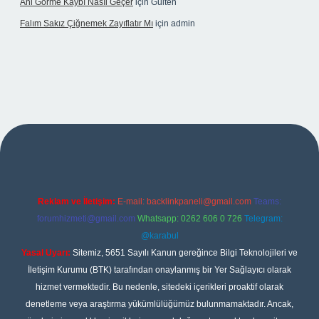
Ani Görme Kaybı Nasıl Geçer
için
Gülten
Falım Sakız Çiğnemek Zayıflatır Mı
için
admin
xper
Reklam ve İletişim:
E-mail:
backlinkpaneli@gmail.com
Teams:
forumhizmeti@gmail.com
Whatsapp: 0262 606 0 726
Telegram:
@karabul
Yasal Uyarı:
Sitemiz, 5651 Sayılı Kanun gereğince Bilgi Teknolojileri ve
İletişim Kurumu (BTK) tarafından onaylanmış bir Yer Sağlayıcı olarak
hizmet vermektedir. Bu nedenle, sitedeki içerikleri proaktif olarak
denetleme veya araştırma yükümlülüğümüz bulunmamaktadır. Ancak,