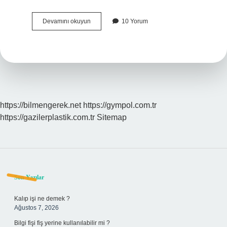
Hiçbir
Devamını okuyun
10 Yorum
Sorun
Yokken
Neden
Gebe
Kalamıyorum
https://bilmengerek.net
https://gympol.com.tr
https://gazilerplastik.com.tr
Sitemap
Sidebar
Son Yazılar
Kalıp işi ne demek ?
Ağustos 7, 2026
Bilgi fişi fiş yerine kullanılabilir mi ?