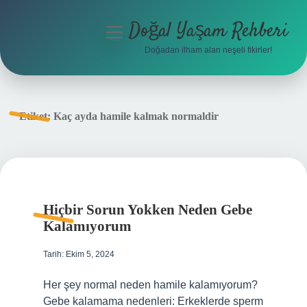
Doğal Yaşam Rehberi
menüyü
aç
Doğadan ilham alan neşeli fikirler!
Anasayfa
Gizlilik Politikası
Etiket:
Kaç ayda hamile kalmak normaldir
Yasal Uyarı
Hakkımızda
Hiçbir Sorun Yokken Neden Gebe
Kalamıyorum
Tarih: Ekim 5, 2024
Her şey normal neden hamile kalamıyorum?
Gebe kalamama nedenleri: Erkeklerde sperm