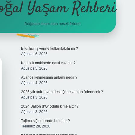
oğal Yaşam Rehberi
Doğadan ilham alan neşeli fikirler!
Sidebar
Son Yazılar
betexper
Bilgi fişi fiş yerine kullanılabilir mi ?
Ağustos 6, 2026
Kedi kılı makinede nasıl çıkarılır ?
Ağustos 5, 2026
Avanos kelimesinin anlamı nedir ?
Ağustos 4, 2026
2025 yılı arılı kovan desteği ne zaman ödenecek ?
Ağustos 3, 2026
2024 Ballon d’Or ödülü kime aittir ?
Ağustos 3, 2026
Tajima sığırı nerede bulunur ?
Temmuz 28, 2026