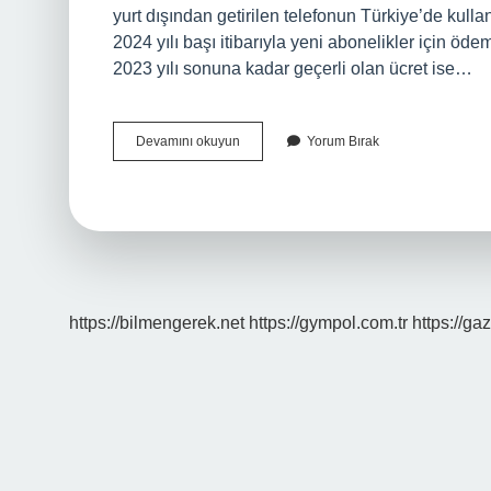
yurt dışından getirilen telefonun Türkiye’de kullan
2024 yılı başı itibarıyla yeni abonelikler için 
2023 yılı sonuna kadar geçerli olan ücret ise…
Iphone
Devamını okuyun
Yorum Bırak
12
Kdv
Ne
Kadar
https://bilmengerek.net
https://gympol.com.tr
https://gaz