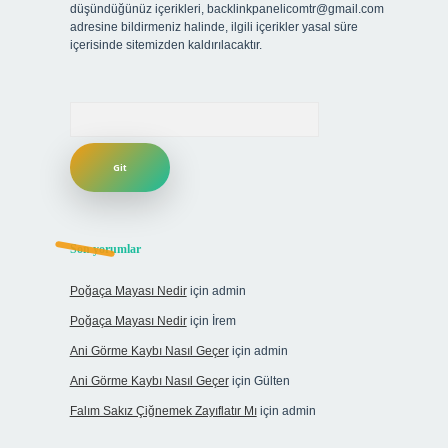
düşündüğünüz içerikleri,
backlinkpanelicomtr@gmail.com
adresine bildirmeniz halinde, ilgili içerikler yasal süre
içerisinde sitemizden kaldırılacaktır.
Arama
Son yorumlar
Poğaça Mayası Nedir
için
admin
Poğaça Mayası Nedir
için
İrem
Ani Görme Kaybı Nasıl Geçer
için
admin
Ani Görme Kaybı Nasıl Geçer
için
Gülten
Falım Sakız Çiğnemek Zayıflatır Mı
için
admin