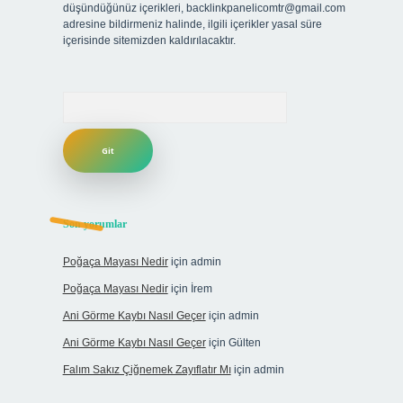
düşündüğünüz içerikleri,
backlinkpanelicomtr@gmail.com
adresine bildirmeniz halinde, ilgili içerikler yasal süre
içerisinde sitemizden kaldırılacaktır.
Arama
Son yorumlar
Poğaça Mayası Nedir
için
admin
Poğaça Mayası Nedir
için
İrem
Ani Görme Kaybı Nasıl Geçer
için
admin
Ani Görme Kaybı Nasıl Geçer
için
Gülten
Falım Sakız Çiğnemek Zayıflatır Mı
için
admin