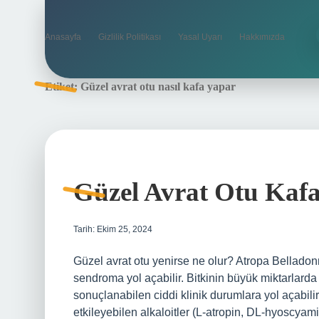
Anasayfa
Gizlilik Politikası
Yasal Uyarı
Hakkımızda
Etiket:
Güzel avrat otu nasıl kafa yapar
Güzel Avrat Otu Kaf
Tarih: Ekim 25, 2024
Güzel avrat otu yenirse ne olur? Atropa Belladonn
sendroma yol açabilir. Bitkinin büyük miktarlard
sonuçlanabilen ciddi klinik durumlara yol açabil
etkileyebilen alkaloitler (L-atropin, DL-hyoscyam