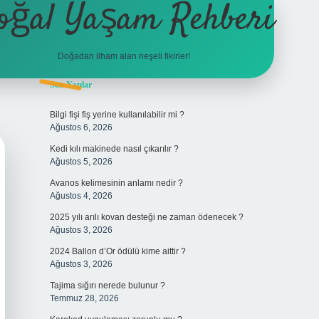
oğal Yaşam Rehberi
Doğadan ilham alan neşeli fikirler!
Sidebar
Son Yazılar
betexper
Bilgi fişi fiş yerine kullanılabilir mi ?
Ağustos 6, 2026
Kedi kılı makinede nasıl çıkarılır ?
Ağustos 5, 2026
Avanos kelimesinin anlamı nedir ?
Ağustos 4, 2026
2025 yılı arılı kovan desteği ne zaman ödenecek ?
Ağustos 3, 2026
2024 Ballon d’Or ödülü kime aittir ?
Ağustos 3, 2026
Tajima sığırı nerede bulunur ?
Temmuz 28, 2026