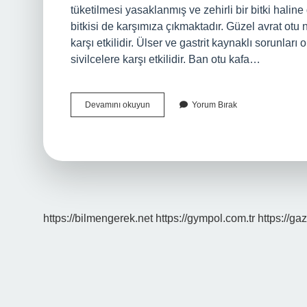
tüketilmesi yasaklanmış ve zehirli bir bitki haline
bitkisi de karşımıza çıkmaktadır. Güzel avrat otu n
karşı etkilidir. Ülser ve gastrit kaynaklı sorunları 
sivilcelere karşı etkilidir. Ban otu kafa…
Güzel
Devamını okuyun
Yorum Bırak
Avrat
Otu
Kafa
Yapar
Mı
https://bilmengerek.net
https://gympol.com.tr
https://gaz