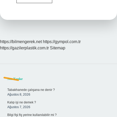
Ile
Greyfurt
Aynı
Mı
https://bilmengerek.net
https://gympol.com.tr
https://gazilerplastik.com.tr
Sitemap
Sidebar
Son Yazılar
Tabakhanede çalışana ne denir ?
Ağustos 8, 2026
Kalıp işi ne demek ?
Ağustos 7, 2026
Bilgi fişi fiş yerine kullanılabilir mi ?