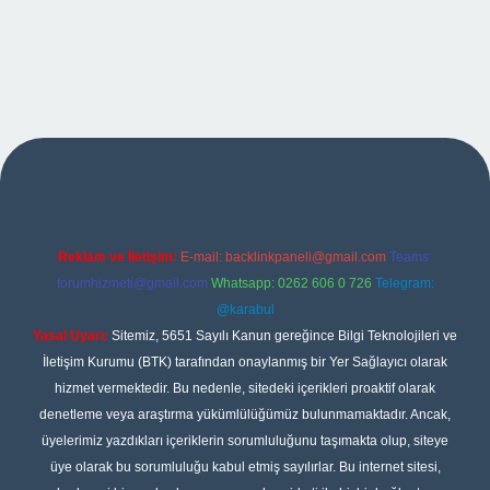
per
Reklam ve İletişim:
E-mail:
backlinkpaneli@gmail.com
Teams:
forumhizmeti@gmail.com
Whatsapp: 0262 606 0 726
Telegram:
@karabul
Yasal Uyarı:
Sitemiz, 5651 Sayılı Kanun gereğince Bilgi Teknolojileri ve
İletişim Kurumu (BTK) tarafından onaylanmış bir Yer Sağlayıcı olarak
hizmet vermektedir. Bu nedenle, sitedeki içerikleri proaktif olarak
denetleme veya araştırma yükümlülüğümüz bulunmamaktadır. Ancak,
üyelerimiz yazdıkları içeriklerin sorumluluğunu taşımakta olup, siteye
üye olarak bu sorumluluğu kabul etmiş sayılırlar. Bu internet sitesi,