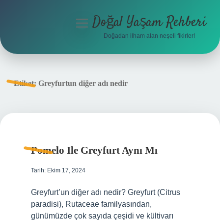
Doğal Yaşam Rehberi
menüyü
aç
Doğadan ilham alan neşeli fikirler!
Anasayfa
Gizlilik Politikası
Etiket:
Greyfurtun diğer adı nedir
Yasal Uyarı
Hakkımızda
Pomelo Ile Greyfurt Aynı Mı
Tarih: Ekim 17, 2024
Greyfurt’un diğer adı nedir? Greyfurt (Citrus
paradisi), Rutaceae familyasından,
günümüzde çok sayıda çeşidi ve kültivarı