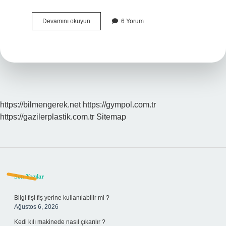
Göbeklitepe
Devamını okuyun
6 Yorum
Doğum
Yapan
Kadın
Figürü
Nerede
https://bilmengerek.net
https://gympol.com.tr
https://gazilerplastik.com.tr
Sitemap
Sidebar
Son Yazılar
Bilgi fişi fiş yerine kullanılabilir mi ?
Ağustos 6, 2026
Kedi kılı makinede nasıl çıkarılır ?