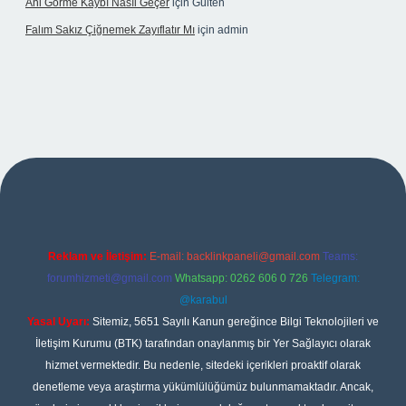
Ani Görme Kaybı Nasıl Geçer
için
Gülten
Falım Sakız Çiğnemek Zayıflatır Mı
için
admin
xper
Reklam ve İletişim:
E-mail:
backlinkpaneli@gmail.com
Teams:
forumhizmeti@gmail.com
Whatsapp: 0262 606 0 726
Telegram:
@karabul
Yasal Uyarı:
Sitemiz, 5651 Sayılı Kanun gereğince Bilgi Teknolojileri ve
İletişim Kurumu (BTK) tarafından onaylanmış bir Yer Sağlayıcı olarak
hizmet vermektedir. Bu nedenle, sitedeki içerikleri proaktif olarak
denetleme veya araştırma yükümlülüğümüz bulunmamaktadır. Ancak,