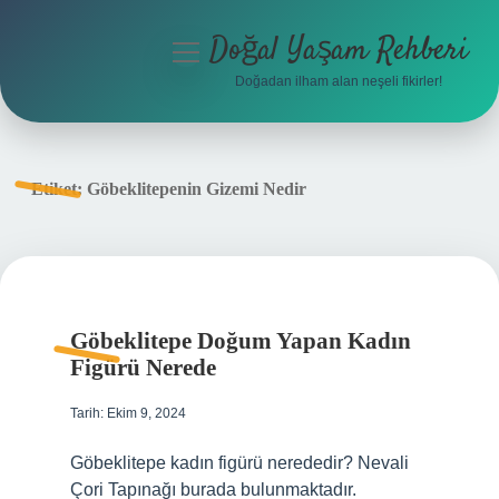
Doğal Yaşam Rehberi
menüyü
aç
Doğadan ilham alan neşeli fikirler!
Anasayfa
Gizlilik Politikası
Etiket:
Göbeklitepenin Gizemi Nedir
Yasal Uyarı
Hakkımızda
Göbeklitepe Doğum Yapan Kadın
Figürü Nerede
Tarih: Ekim 9, 2024
Göbeklitepe kadın figürü nerededir? Nevali
Çori Tapınağı burada bulunmaktadır.