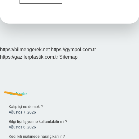
Ne
Demek
Tdk
https://bilmengerek.net
https://gympol.com.tr
https://gazilerplastik.com.tr
Sitemap
Sidebar
Son Yazılar
Kalıp işi ne demek ?
Ağustos 7, 2026
Bilgi fişi fiş yerine kullanılabilir mi ?
Ağustos 6, 2026
Kedi kılı makinede nasıl çıkarılır ?