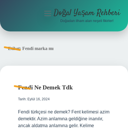
Doğal Yaşam Rehberi
menüyü
aç
Doğadan ilham alan neşeli fikirler!
Anasayfa
Gizlilik Politikası
Etiket:
Fendi marka mı
Yasal Uyarı
Hakkımızda
Fendi Ne Demek Tdk
Tarih: Eylül 16, 2024
Fendi türkçesi ne demek? Fent kelimesi azim
demektir. Azim anlamına geldiğine inanılır,
ancak aldatma anlamına gelir. Kelime