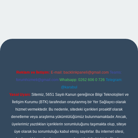
per
Reklam ve İletişim:
E-mail:
backlinkpaneli@gmail.com
Teams:
forumhizmeti@gmail.com
Whatsapp: 0262 606 0 726
Telegram:
@karabul
Yasal Uyarı:
Sitemiz, 5651 Sayılı Kanun gereğince Bilgi Teknolojileri ve
İletişim Kurumu (BTK) tarafından onaylanmış bir Yer Sağlayıcı olarak
hizmet vermektedir. Bu nedenle, sitedeki içerikleri proaktif olarak
denetleme veya araştırma yükümlülüğümüz bulunmamaktadır. Ancak,
üyelerimiz yazdıkları içeriklerin sorumluluğunu taşımakta olup, siteye
üye olarak bu sorumluluğu kabul etmiş sayılırlar. Bu internet sitesi,