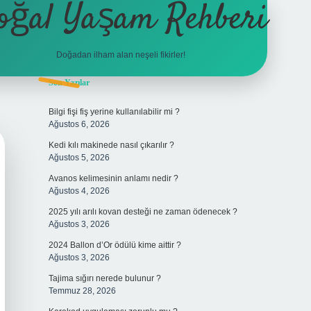
oğal Yaşam Rehberi
Doğadan ilham alan neşeli fikirler!
Sidebar
Son Yazılar
betexper
Bilgi fişi fiş yerine kullanılabilir mi ?
Ağustos 6, 2026
Kedi kılı makinede nasıl çıkarılır ?
Ağustos 5, 2026
Avanos kelimesinin anlamı nedir ?
Ağustos 4, 2026
2025 yılı arılı kovan desteği ne zaman ödenecek ?
Ağustos 3, 2026
2024 Ballon d’Or ödülü kime aittir ?
Ağustos 3, 2026
Tajima sığırı nerede bulunur ?
Temmuz 28, 2026