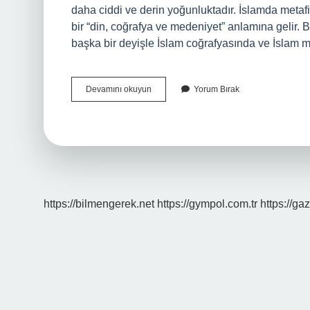
daha ciddi ve derin yoğunluktadır. İslamda metafiz
bir “din, coğrafya ve medeniyet” anlamına gelir. 
başka bir deyişle İslam coğrafyasında ve İslam 
Metafizik
Devamını okuyun
Yorum Bırak
Ne
Zaman
Ortaya
Çıktı
https://bilmengerek.net
https://gympol.com.tr
https://gaz