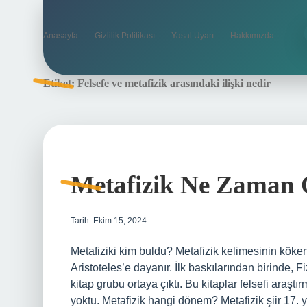
Anasayfa
Gizlilik Politikası
Yasal Uyarı
Hakkımızda
Etiket:
Felsefe ve metafizik arasındaki ilişki nedir
Metafizik Ne Zaman 
Tarih: Ekim 15, 2024
Metafiziki kim buldu? Metafizik kelimesinin kökeni,
Aristoteles’e dayanır. İlk baskılarından birinde, F
kitap grubu ortaya çıktı. Bu kitaplar felsefi araştır
yoktu. Metafizik hangi dönem? Metafizik şiir 17. y