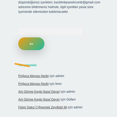
düşündüğünüz içerikleri,
backlinkpanelicomtr@gmail.com
adresine bildirmeniz halinde, ilgili içerikler yasal süre
içerisinde sitemizden kaldırılacaktır.
Arama
Son yorumlar
Poğaça Mayası Nedir
için
admin
Poğaça Mayası Nedir
için
İrem
Ani Görme Kaybı Nasıl Geçer
için
admin
Ani Görme Kaybı Nasıl Geçer
için
Gülten
Falım Sakız Çiğnemek Zayıflatır Mı
için
admin