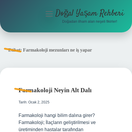
Doğal Yaşam Rehberi
menüyü
aç
Doğadan ilham alan neşeli fikirler!
Anasayfa
Gizlilik Politikası
Etiket:
Farmakoloji mezunları ne iş yapar
Yasal Uyarı
Hakkımızda
Farmakoloji Neyin Alt Dalı
Tarih: Ocak 2, 2025
Farmakoloji hangi bilim dalına girer?
Farmakoloji; İlaçların geliştirilmesi ve
üretiminden hastalar tarafından