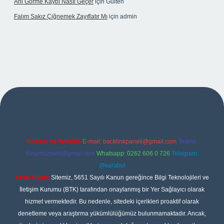
Ani Görme Kaybı Nasıl Geçer
için
Gülten
Falım Sakız Çiğnemek Zayıflatır Mı
için
admin
exper
Reklam ve İletişim:
E-mail:
backlinkpaneli@gmail.com
Teams:
forumhizmeti@gmail.com
Whatsapp: 0262 606 0 726
Telegram:
@karabul
Yasal Uyarı:
Sitemiz, 5651 Sayılı Kanun gereğince Bilgi Teknolojileri ve
İletişim Kurumu (BTK) tarafından onaylanmış bir Yer Sağlayıcı olarak
hizmet vermektedir. Bu nedenle, sitedeki içerikleri proaktif olarak
denetleme veya araştırma yükümlülüğümüz bulunmamaktadır. Ancak,