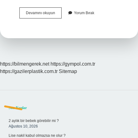
Farmakoloji
Devamını okuyun
Yorum Bırak
Neyin
Alt
Dalı
https://bilmengerek.net
https://gympol.com.tr
https://gazilerplastik.com.tr
Sitemap
Sidebar
Son Yazılar
2 aylık bir bebek görebilir mi ?
Ağustos 10, 2026
Lise nakil kabul olmazsa ne olur ?