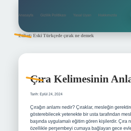
Anasayfa
Gizlilik Politikası
Yasal Uyarı
Hakkımızda
Etiket:
Eski Türkçede çırak ne demek
Çıra Kelimesinin Anl
Tarih: Eylül 24, 2024
Çırağın anlamı nedir? Çıraklar, mesleğin gerektird
gösterebilecek yetenekte bir usta tarafından mesle
başında uygulamalı eğitim gören kişilerdir. Çıra 
özellikle perşembeyi cumaya bağlayan gece evler