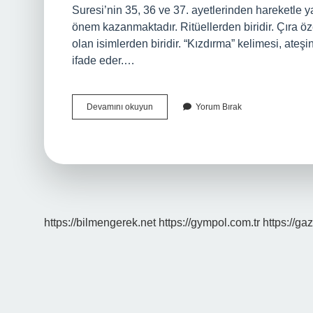
Suresi’nin 35, 36 ve 37. ayetlerinden hareketle ya
önem kazanmaktadır. Ritüellerden biridir. Çıra öze
olan isimlerden biridir. “Kızdırma” kelimesi, ateşi
ifade eder.…
Çıra
Devamını okuyun
Yorum Bırak
Kelimesinin
Anlamı
Nedir
https://bilmengerek.net
https://gympol.com.tr
https://gaz