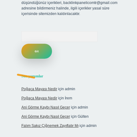
düşündüğünüz içerikleri,
backlinkpanelicomtr@gmail.com
adresine bildirmeniz halinde, ilgili içerikler yasal süre
içerisinde sitemizden kaldırılacaktır.
Arama
Son yorumlar
Poğaça Mayası Nedir
için
admin
Poğaça Mayası Nedir
için
İrem
Ani Görme Kaybı Nasıl Geçer
için
admin
Ani Görme Kaybı Nasıl Geçer
için
Gülten
Falım Sakız Çiğnemek Zayıflatır Mı
için
admin