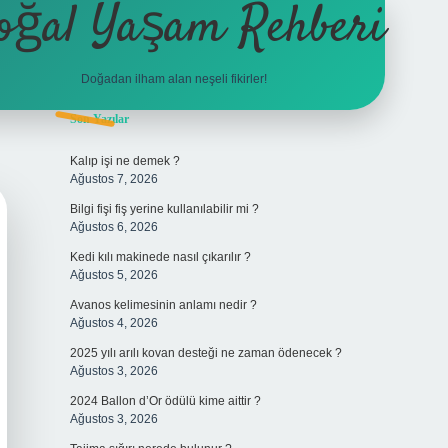
oğal Yaşam Rehberi
Doğadan ilham alan neşeli fikirler!
Sidebar
Son Yazılar
betexper
Kalıp işi ne demek ?
Ağustos 7, 2026
Bilgi fişi fiş yerine kullanılabilir mi ?
Ağustos 6, 2026
Kedi kılı makinede nasıl çıkarılır ?
Ağustos 5, 2026
Avanos kelimesinin anlamı nedir ?
Ağustos 4, 2026
2025 yılı arılı kovan desteği ne zaman ödenecek ?
Ağustos 3, 2026
2024 Ballon d’Or ödülü kime aittir ?
Ağustos 3, 2026