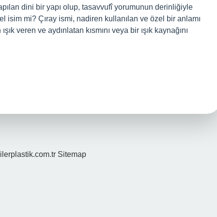
pılan dini bir yapı olup, tasavvufî yorumunun derinliğiyle
l isim mi? Çıray ismi, nadiren kullanılan ve özel bir anlamı
n ışık veren ve aydınlatan kısmını veya bir ışık kaynağını
ilerplastik.com.tr
Sitemap