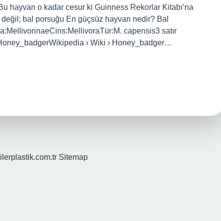
 Bu hayvan o kadar cesur ki Guinness Rekorlar Kitabı’na
i değil; bal porsuğu En güçsüz hayvan nedir? Bal
a:MellivorinaeCins:MellivoraTür:M. capensis3 satır
› Honey_badgerWikipedia › Wiki › Honey_badger…
ilerplastik.com.tr
Sitemap