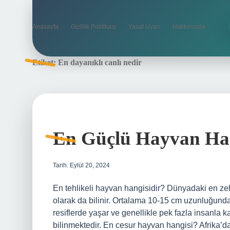
Anasayfa
Gizlilik Politikası
Yasal Uyarı
Hakkımızda
Etiket:
En dayanıklı canlı nedir
En Güçlü Hayvan Han
Tarih: Eylül 20, 2024
En tehlikeli hayvan hangisidir? Dünyadaki en ze
olarak da bilinir. Ortalama 10-15 cm uzunluğunda
resiflerde yaşar ve genellikle pek fazla insanla 
bilinmektedir. En cesur hayvan hangisi? Afrika’da