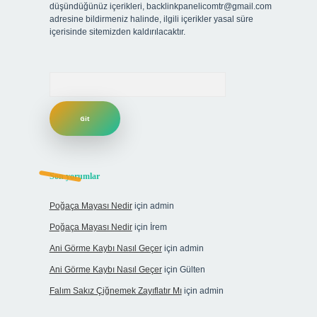
düşündüğünüz içerikleri,
backlinkpanelicomtr@gmail.com
adresine bildirmeniz halinde, ilgili içerikler yasal süre
içerisinde sitemizden kaldırılacaktır.
Arama
Son yorumlar
Poğaça Mayası Nedir
için
admin
Poğaça Mayası Nedir
için
İrem
Ani Görme Kaybı Nasıl Geçer
için
admin
Ani Görme Kaybı Nasıl Geçer
için
Gülten
Falım Sakız Çiğnemek Zayıflatır Mı
için
admin