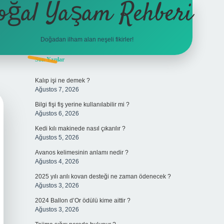
oğal Yaşam Rehberi
Doğadan ilham alan neşeli fikirler!
Sidebar
Son Yazılar
betexper
Kalıp işi ne demek ?
Ağustos 7, 2026
Bilgi fişi fiş yerine kullanılabilir mi ?
Ağustos 6, 2026
Kedi kılı makinede nasıl çıkarılır ?
Ağustos 5, 2026
Avanos kelimesinin anlamı nedir ?
Ağustos 4, 2026
2025 yılı arılı kovan desteği ne zaman ödenecek ?
Ağustos 3, 2026
2024 Ballon d’Or ödülü kime aittir ?
Ağustos 3, 2026