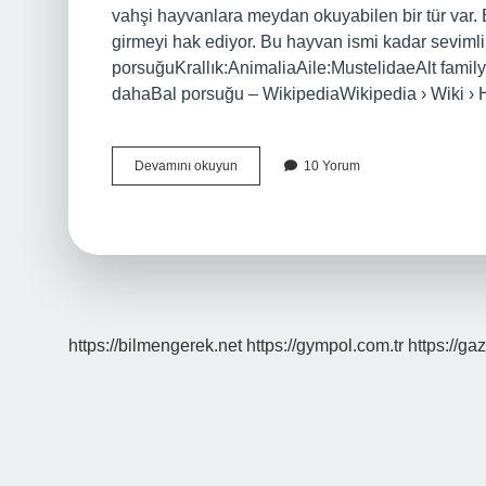
vahşi hayvanlara meydan okuyabilen bir tür var.
girmeyi hak ediyor. Bu hayvan ismi kadar seviml
porsuğuKrallık:AnimaliaAile:MustelidaeAlt family
dahaBal porsuğu – WikipediaWikipedia › Wiki 
En
Devamını okuyun
10 Yorum
Güçlü
Hayvan
Hangisidir
https://bilmengerek.net
https://gympol.com.tr
https://gaz