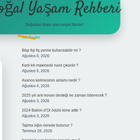
oğal Yaşam Rehberi
Doğadan ilham alan neşeli fikirler!
Sidebar
Son Yazılar
betexper
Bilgi fişi fiş yerine kullanılabilir mi ?
Ağustos 6, 2026
Kedi kılı makinede nasıl çıkarılır ?
Ağustos 5, 2026
Avanos kelimesinin anlamı nedir ?
Ağustos 4, 2026
2025 yılı arılı kovan desteği ne zaman ödenecek ?
Ağustos 3, 2026
2024 Ballon d’Or ödülü kime aittir ?
Ağustos 3, 2026
Tajima sığırı nerede bulunur ?
Temmuz 28, 2026