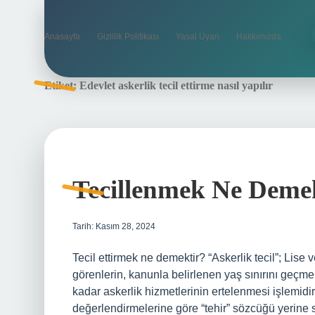
Anasayfa
Gizlilik Politikası
Yasal Uyarı
Hakkımızda
Etiket:
Edevlet askerlik tecil ettirme nasıl yapılır
Tecillenmek Ne Deme
Tarih: Kasım 28, 2024
Tecil ettirmek ne demektir? “Askerlik tecil”; Lis
görenlerin, kanunla belirlenen yaş sınırını geçm
kadar askerlik hizmetlerinin ertelenmesi işlemidi
değerlendirmelerine göre “tehir” sözcüğü yerin