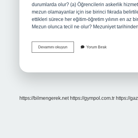
durumlarda olur? (a) Öğrencilerin askerlik hizme
mezun olamayanlar için ise birinci fıkrada belirt
ettikleri sürece her eğitim-öğretim yılının en az bi
Mezun olunca tecil ne olur? Mezuniyet tarihinden 
Tecillenmek
Devamını okuyun
Yorum Bırak
Ne
Demek
https://bilmengerek.net
https://gympol.com.tr
https://gaz