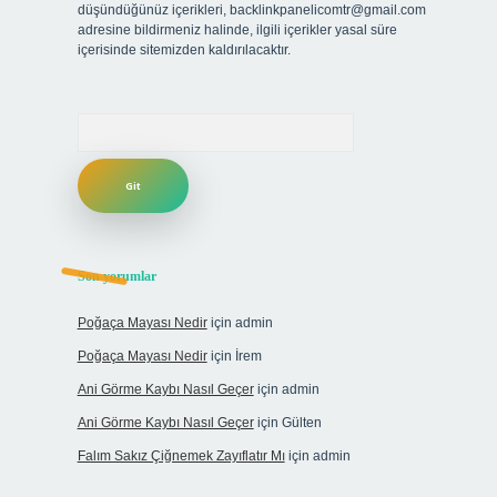
düşündüğünüz içerikleri,
backlinkpanelicomtr@gmail.com
adresine bildirmeniz halinde, ilgili içerikler yasal süre
içerisinde sitemizden kaldırılacaktır.
Arama
Son yorumlar
Poğaça Mayası Nedir
için
admin
Poğaça Mayası Nedir
için
İrem
Ani Görme Kaybı Nasıl Geçer
için
admin
Ani Görme Kaybı Nasıl Geçer
için
Gülten
Falım Sakız Çiğnemek Zayıflatır Mı
için
admin