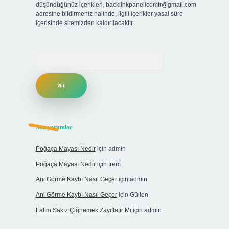
düşündüğünüz içerikleri,
backlinkpanelicomtr@gmail.com
adresine bildirmeniz halinde, ilgili içerikler yasal süre
içerisinde sitemizden kaldırılacaktır.
Arama
Son yorumlar
Poğaça Mayası Nedir
için
admin
Poğaça Mayası Nedir
için
İrem
Ani Görme Kaybı Nasıl Geçer
için
admin
Ani Görme Kaybı Nasıl Geçer
için
Gülten
Falım Sakız Çiğnemek Zayıflatır Mı
için
admin