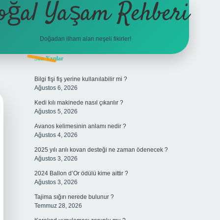
oğal Yaşam Rehberi
Doğadan ilham alan neşeli fikirler!
Sidebar
Son Yazılar
betexper
Bilgi fişi fiş yerine kullanılabilir mi ?
Ağustos 6, 2026
Kedi kılı makinede nasıl çıkarılır ?
Ağustos 5, 2026
Avanos kelimesinin anlamı nedir ?
Ağustos 4, 2026
2025 yılı arılı kovan desteği ne zaman ödenecek ?
Ağustos 3, 2026
2024 Ballon d’Or ödülü kime aittir ?
Ağustos 3, 2026
Tajima sığırı nerede bulunur ?
Temmuz 28, 2026