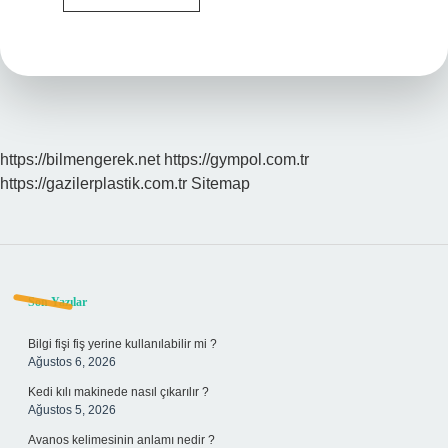
Uykuya
Dalması
Için
Ne
Yapılmalı
https://bilmengerek.net
https://gympol.com.tr
https://gazilerplastik.com.tr
Sitemap
Sidebar
Son Yazılar
Bilgi fişi fiş yerine kullanılabilir mi ?
Ağustos 6, 2026
Kedi kılı makinede nasıl çıkarılır ?
Ağustos 5, 2026
Avanos kelimesinin anlamı nedir ?