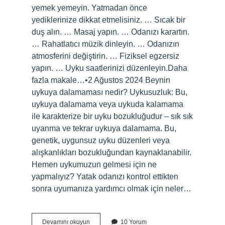
yemek yemeyin. Yatmadan önce
yediklerinize dikkat etmelisiniz. … Sıcak bir
duş alın. … Masaj yapın. … Odanızı karartın.
… Rahatlatıcı müzik dinleyin. … Odanızın
atmosferini değiştirin. … Fiziksel egzersiz
yapın. … Uyku saatlerinizi düzenleyin.Daha
fazla makale…•2 Ağustos 2024 Beynin
uykuya dalamaması nedir? Uykusuzluk: Bu,
uykuya dalamama veya uykuda kalamama
ile karakterize bir uyku bozukluğudur – sık sık
uyanma ve tekrar uykuya dalamama. Bu,
genetik, uygunsuz uyku düzenleri veya
alışkanlıkları bozukluğundan kaynaklanabilir.
Hemen uykumuzun gelmesi için ne
yapmalıyız? Yatak odanızı kontrol ettikten
sonra uyumanıza yardımcı olmak için neler…
Beynin
Devamını okuyun
10 Yorum