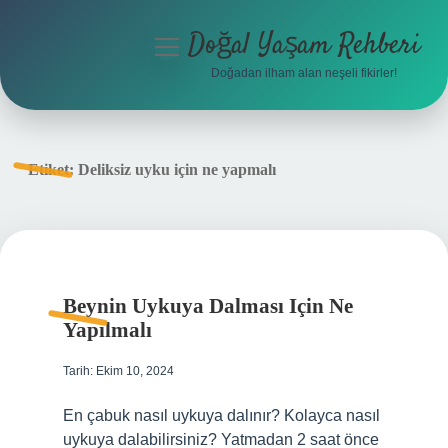
Doğal Yaşam Rehberi
menüyü
aç
Doğadan ilham alan neşeli fikirler!
Anasayfa
Gizlilik Politikası
Etiket:
Deliksiz uyku için ne yapmalı
Yasal Uyarı
Hakkımızda
Beynin Uykuya Dalması Için Ne
Yapılmalı
Tarih: Ekim 10, 2024
En çabuk nasıl uykuya dalınır? Kolayca nasıl
uykuya dalabilirsiniz? Yatmadan 2 saat önce