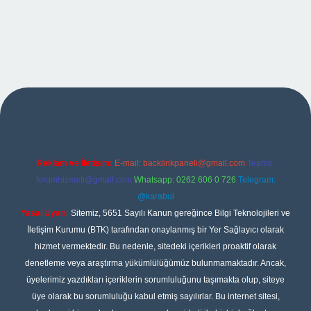
exper
Reklam ve İletişim:
E-mail:
backlinkpaneli@gmail.com
Teams:
forumhizmeti@gmail.com
Whatsapp: 0262 606 0 726
Telegram:
@karabul
Yasal Uyarı:
Sitemiz, 5651 Sayılı Kanun gereğince Bilgi Teknolojileri ve
İletişim Kurumu (BTK) tarafından onaylanmış bir Yer Sağlayıcı olarak
hizmet vermektedir. Bu nedenle, sitedeki içerikleri proaktif olarak
denetleme veya araştırma yükümlülüğümüz bulunmamaktadır. Ancak,
üyelerimiz yazdıkları içeriklerin sorumluluğunu taşımakta olup, siteye
üye olarak bu sorumluluğu kabul etmiş sayılırlar. Bu internet sitesi,