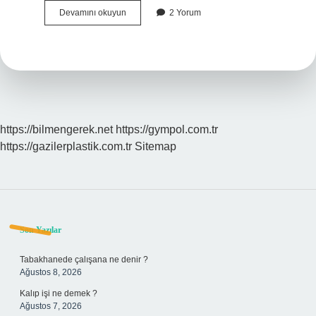
Dar
Devamını okuyun
2 Yorum
görüşlü
zihniyet
ne
demek
https://bilmengerek.net
https://gympol.com.tr
https://gazilerplastik.com.tr
Sitemap
Sidebar
Son Yazılar
Tabakhanede çalışana ne denir ?
Ağustos 8, 2026
Kalıp işi ne demek ?
Ağustos 7, 2026