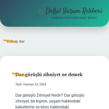
Doğal Yaşam Rehberi
menüyü
aç
Doğadan ilham alan neşeli fikirler!
Anasayfa
Gizlilik Politikası
Etiket:
dar
Yasal Uyarı
Hakkımızda
Dar görüşlü zihniyet ne demek
Tarih: Haziran 23, 2024
Dar görüşlü Zihniyet Nedir? Dar görüşlü
zihniyet, bir kişinin, yaşam hakkındaki
kabullerine ve konu hakkındaki