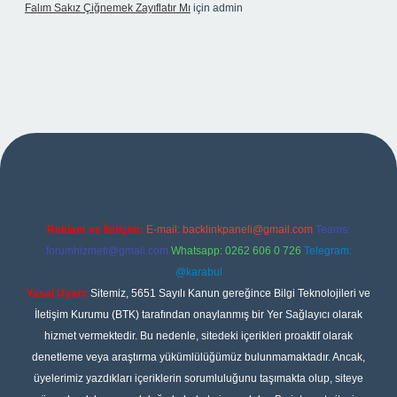
Falım Sakız Çiğnemek Zayıflatır Mı
için
admin
xper
Reklam ve İletişim:
E-mail:
backlinkpaneli@gmail.com
Teams:
forumhizmeti@gmail.com
Whatsapp: 0262 606 0 726
Telegram:
@karabul
Yasal Uyarı:
Sitemiz, 5651 Sayılı Kanun gereğince Bilgi Teknolojileri ve
İletişim Kurumu (BTK) tarafından onaylanmış bir Yer Sağlayıcı olarak
hizmet vermektedir. Bu nedenle, sitedeki içerikleri proaktif olarak
denetleme veya araştırma yükümlülüğümüz bulunmamaktadır. Ancak,
üyelerimiz yazdıkları içeriklerin sorumluluğunu taşımakta olup, siteye